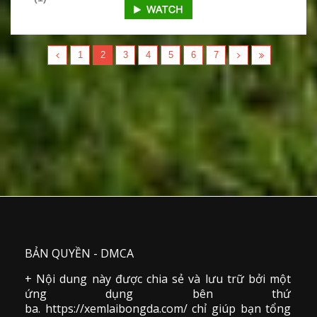
1
2
3
4
5
6
7
BẢN QUYỀN - DMCA
+ Nội dung này được chia sẻ và lưu trữ bởi một
ứng dụng bên thứ
ba. https://xemlaibongda.com/ chỉ giúp bạn tổng