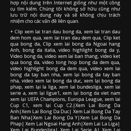
hợp nội dung trên Internet giống như một công
cụ tìm kiếm. Chúng tôi không sở hữu cũng như
lưu trữ nội dung này và sẽ không chịu trách
nhiệm cho các vấn đề liên quan.
+ Clip
xem lai tran dau
bong da
,
xem lai tran dau
dem hom qua,
xem lai tran dau dem qua
, Clip
ket
qua bong da
,
Clip xem lai bong da
Ngoai hang
Anh, bong da italia, video
highlight bong da
y,
Video bong da,
video xem lai ban thang
,
video
ket
qua bong da
, video tong hop bong da dem qua,
video highlight bong da dem qua
,
video xem lai
bong da
tay ban nha, xem lại bong da tay ban
nha,
video
xem lai bong da
duc, xem lại bong da
phap, xem lại la liga, xem lai bundesliga, xem lai
serie a, xem lại ligue1, xem lại bong da viet nam
xem lại UEFA Champions, Europa League, xem lai
Cup C1, xem lại Cup C2.
|Xem Lai Bong Da
Anh|Xem Lai Bong Da Duc| Xem Lai Bong Da Tay
Ban Nha|Xem Lai Bong Da Y|Xem Lai Bong Da
Phap| Xem Lai Ngoai Hang Anh|Xem Lai La Liga|
Xem Lai Bundesliga| Xem Lai Serie A| Xem Lại