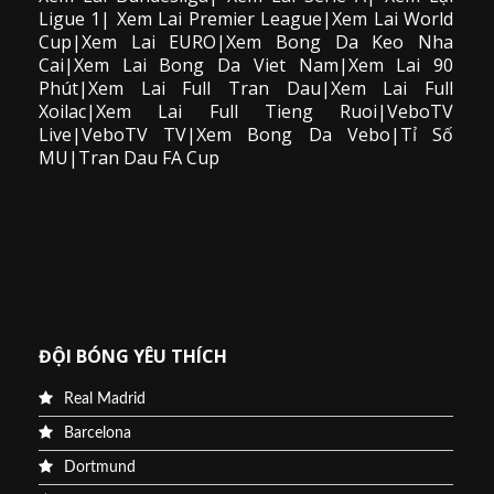
Ligue 1| Xem Lai Premier League|Xem Lai World
Cup|Xem Lai EURO|Xem Bong Da Keo Nha
Cai|Xem Lai Bong Da Viet Nam|Xem Lai 90
Phút|Xem Lai Full Tran Dau|Xem Lai Full
Xoilac|Xem Lai Full Tieng Ruoi|VeboTV
Live|VeboTV TV|Xem Bong Da Vebo|Tỉ Số
MU|Tran Dau FA Cup
ĐỘI BÓNG YÊU THÍCH
Real Madrid
Barcelona
Dortmund