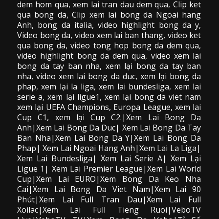
dem hom qua,
xem lai tran dau dem qua
, Clip
ket
qua bong da
,
Clip xem lai bong da
Ngoai hang
Anh, bong da italia, video
highlight bong da
y,
Video bong da,
video xem lai ban thang
,
video
ket
qua bong da
, video tong hop bong da dem qua,
video highlight bong da dem qua
,
video xem lai
bong da
tay ban nha, xem lại bong da tay ban
nha,
video
xem lai bong da
duc, xem lại bong da
phap, xem lại la liga, xem lai bundesliga, xem lai
serie a, xem lại ligue1, xem lại bong da viet nam
xem lại UEFA Champions, Europa League, xem lai
Cup C1, xem lại Cup C2.
|Xem Lai Bong Da
Anh|Xem Lai Bong Da Duc| Xem Lai Bong Da Tay
Ban Nha|Xem Lai Bong Da Y|Xem Lai Bong Da
Phap| Xem Lai Ngoai Hang Anh|Xem Lai La Liga|
Xem Lai Bundesliga| Xem Lai Serie A| Xem Lại
Ligue 1| Xem Lai Premier League|Xem Lai World
Cup|Xem Lai EURO|Xem Bong Da Keo Nha
Cai|Xem Lai Bong Da Viet Nam|Xem Lai 90
Phút|Xem Lai Full Tran Dau|Xem Lai Full
Xoilac|Xem Lai Full Tieng Ruoi|VeboTV