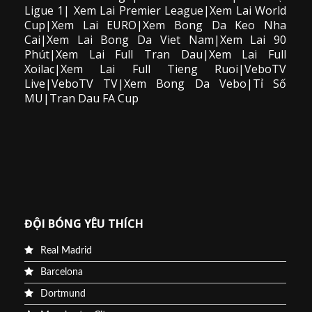
Ligue 1| Xem Lai Premier League|Xem Lai World
Cup|Xem Lai EURO|Xem Bong Da Keo Nha
Cai|Xem Lai Bong Da Viet Nam|Xem Lai 90
Phút|Xem Lai Full Tran Dau|Xem Lai Full
Xoilac|Xem Lai Full Tieng Ruoi|VeboTV
Live|VeboTV TV|Xem Bong Da Vebo|Tỉ Số
MU|Tran Dau FA Cup
ĐỘI BÓNG YÊU THÍCH
Real Madrid
Barcelona
Dortmund