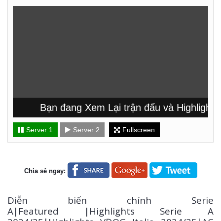
Bạn đang Xem Lại trận đấu và Highlight t
Server 1
Server 2
Fullscreen
Chia sẻ ngay:
Diễn biến chính Serie
A|Featured |Highlights Serie A