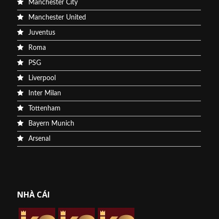
Manchester City
Manchester United
Juventus
Roma
PSG
Liverpool
Inter Milan
Tottenham
Bayern Munich
Arsenal
NHÀ CÁI