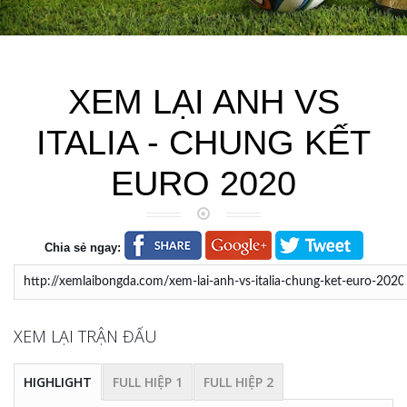
XEM LẠI ANH VS
ITALIA - CHUNG KẾT
EURO 2020
Chia sẻ ngay:
XEM LẠI TRẬN ĐẤU
HIGHLIGHT
FULL HIỆP 1
FULL HIỆP 2