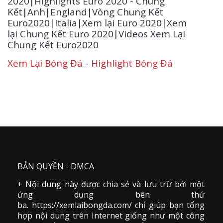
2020|Highlights Euro 2020 - Chung
Kết|Anh|England|Vòng Chung Kết
Euro2020|Italia|Xem lại Euro 2020|Xem
lại Chung Kết Euro 2020|Videos Xem Lại
Chung Kết Euro2020
Xem Lại Bóng Đá
-
Highlight Bóng Đá
BẢN QUYỀN - DMCA
+ Nội dung này được chia sẻ và lưu trữ bởi một
ứng dụng bên thứ
ba. https://xemlaibongda.com/ chỉ giúp bạn tổng
hợp nội dung trên Internet giống như một công