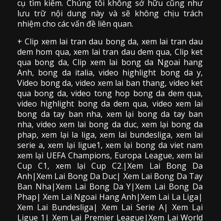
cụ tìm kiếm. Chúng tôi không sở hữu cũng như
lưu trữ nội dung này và sẽ không chịu trách
nhiệm cho các vấn đề liên quan.
+ Clip
xem lai tran dau
bong da
,
xem lai tran dau
dem hom qua,
xem lai tran dau dem qua
, Clip
ket
qua bong da
,
Clip xem lai bong da
Ngoai hang
Anh, bong da italia, video
highlight bong da
y,
Video bong da,
video xem lai ban thang
,
video
ket
qua bong da
, video tong hop bong da dem qua,
video highlight bong da dem qua
,
video xem lai
bong da
tay ban nha, xem lại bong da tay ban
nha,
video
xem lai bong da
duc, xem lại bong da
phap, xem lại la liga, xem lai bundesliga, xem lai
serie a, xem lại ligue1, xem lại bong da viet nam
xem lại UEFA Champions, Europa League, xem lai
Cup C1, xem lại Cup C2.
|Xem Lai Bong Da
Anh|Xem Lai Bong Da Duc| Xem Lai Bong Da Tay
Ban Nha|Xem Lai Bong Da Y|Xem Lai Bong Da
Phap| Xem Lai Ngoai Hang Anh|Xem Lai La Liga|
Xem Lai Bundesliga| Xem Lai Serie A| Xem Lại
Ligue 1| Xem Lai Premier League|Xem Lai World