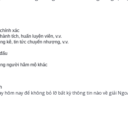
 chính xác
hành tích, huấn luyện viên, v.v.
ống kê, tin tức chuyển nhượng, v.v.
 đấu
những người hâm mộ khác
h
y hôm nay để không bỏ lỡ bất kỳ thông tin nào về giải Ngo