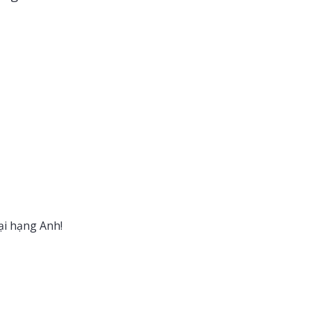
ại hạng Anh!