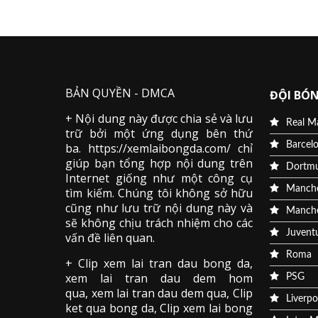
BẢN QUYỀN - DMCA
ĐỘI BÓN
+ Nội dung này được chia sẻ và lưu
Real M
trữ bởi một ứng dụng bên thứ
Barcel
ba. https://xemlaibongda.com/ chỉ
giúp bạn tổng hợp nội dung trên
Dortm
Internet giống như một công cụ
Manche
tìm kiếm. Chúng tôi không sở hữu
cũng như lưu trữ nội dung này và
Manche
sẽ không chịu trách nhiệm cho các
Juvent
vấn đề liên quan.
Roma
+ Clip
xem lai tran dau
bong da
,
xem lai tran dau dem hom
PSG
qua,
xem lai tran dau dem qua
, Clip
Liverpo
ket qua bong da
,
Clip xem lai bong