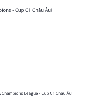
pions - Cup C1 Châu Âu!
FA Champions League - Cup C1 Châu Âu!