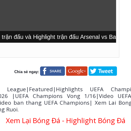
n đấu và Highlight trận đấu Arsenal vs Bayer Leve
Chia sẻ ngay:
eague|Featured|Highlights UEFA Champio
026 |UEFA Champions Vong 1/16|Video UEFA
ideo ban thang UEFA Champions| Xem Lai Bon
g Ruoi.
Xem Lại Bóng Đá
-
Highlight Bóng Đá