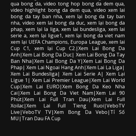
qua bong da
, video tong hop bong da dem qua,
video highlight bong da dem qua
,
video xem lai
bong da
tay ban nha, xem lại bong da tay ban
nha,
video
xem lai bong da
duc, xem lại bong da
phap, xem lại la liga, xem lai bundesliga, xem lai
serie a, xem lại ligue1, xem lại bong da viet nam
xem lại UEFA Champions, Europa League, xem lai
Cup C1, xem lại Cup C2.
|Xem Lai Bong Da
Anh|Xem Lai Bong Da Duc| Xem Lai Bong Da Tay
Ban Nha|Xem Lai Bong Da Y|Xem Lai Bong Da
Phap| Xem Lai Ngoai Hang Anh|Xem Lai La Liga|
Xem Lai Bundesliga| Xem Lai Serie A| Xem Lại
Ligue 1| Xem Lai Premier League|Xem Lai World
Cup|Xem Lai EURO|Xem Bong Da Keo Nha
Cai|Xem Lai Bong Da Viet Nam|Xem Lai 90
Phút|Xem Lai Full Tran Dau|Xem Lai Full
Xoilac|Xem Lai Full Tieng Ruoi|VeboTV
Live|VeboTV TV|Xem Bong Da Vebo|Tỉ Số
MU|Tran Dau FA Cup