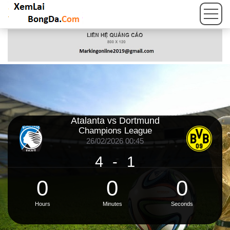
Atalanta vs Dortmund
Champions League
26/02/2026 00:45
4
-
1
0
0
0
Hours
Minutes
Seconds