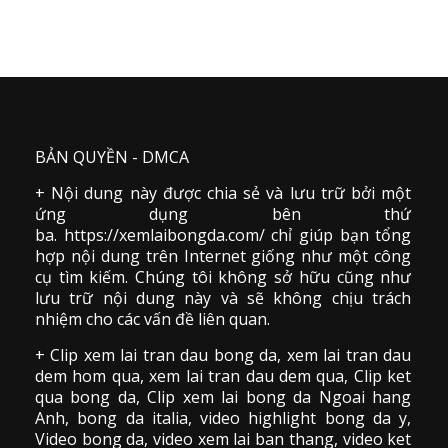
BẢN QUYỀN - DMCA
+ Nội dung này được chia sẻ và lưu trữ bởi một
ứng dụng bên thứ
ba. https://xemlaibongda.com/ chỉ giúp bạn tổng
hợp nội dung trên Internet giống như một công
cụ tìm kiếm. Chúng tôi không sở hữu cũng như
lưu trữ nội dung này và sẽ không chịu trách
nhiệm cho các vấn đề liên quan.
+ Clip
xem lai tran dau
bong da
,
xem lai tran dau
dem hom qua,
xem lai tran dau dem qua
, Clip
ket
qua bong da
,
Clip xem lai bong da
Ngoai hang
Anh, bong da italia, video
highlight bong da
y,
Video bong da,
video xem lai ban thang
,
video
ket