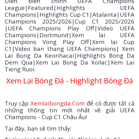
Diễn biến chính UEFA Champions
League|Featured|Highlights UEFA
Champions|Highlights Cup C1|Atalanta|UEFA
Champions 2025/2026|Cup C1 2025/2026
|UEFA Champions Play Off|Video UEFA
Champions|Dortmund|Xem lai UEFA
Champions Vong Play Off|Xem lai Cup
C1|Video ban thang UEFA Champions| Xem
Lai Bong Da Keonhacai|Highlights Bong Da
Dem Qua|Xem Lai Bong Da Xoilac|Xem Lai
Tieng Ruoi.
Xem Lại Bóng Đá
-
Highlight Bóng Đá
Truy cập
Xemlaibongda.Com
để có được tất cả
những thông tin mới nhất về giải UEFA
Champions - Cup C1 Châu Âu!
Tại đây, bạn sẽ tìm thấy: