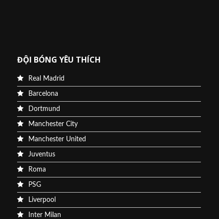
ĐỘI BÓNG YÊU THÍCH
Real Madrid
Barcelona
Dortmund
Manchester City
Manchester United
Juventus
Roma
PSG
Liverpool
Inter Milan