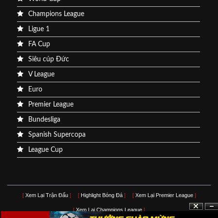
Champions League
Ligue 1
FA Cup
Siêu cúp Đức
V League
Euro
Premier League
Bundesliga
Spanish Supercopa
League Cup
Xem Lại Trận Đấu
Highlight Bóng Đá
Xem Lại Premier League
X
-
Xem Lại Champions League