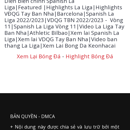
Diễn biến chính Spanish La
Liga|Featured |Highlights La Liga|Highlights
VĐQG Tay Ban Nha|Barcelona|Spanish La
Liga 2022/2023|VDQG TBN 2022/2023 - Vòng
11|Spanish La Liga Vòng 11|Video La Liga Tay
Ban Nha|Athletic Bilbao|Xem lai Spanish La
Liga|Xem lai VDQG Tay Ban Nha|Video ban
thang La Liga|Xem Lai Bong Da Keonhacai
Xem Lại Bóng Đá
-
Highlight Bóng Đá
BẢN QUYỀN - DMCA
+ Nội dung này được chia sẻ và lưu trữ bởi một