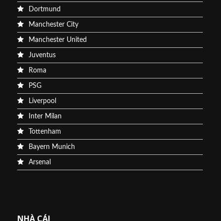
Dortmund
Manchester City
Manchester United
Juventus
Roma
PSG
Liverpool
Inter Milan
Tottenham
Bayern Munich
Arsenal
NHÀ CÁI