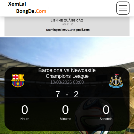
Barcelona vs Newcastle
Champions League
19/03/2026 03:00
7
-
2
0
0
0
Hours
Minutes
Seconds