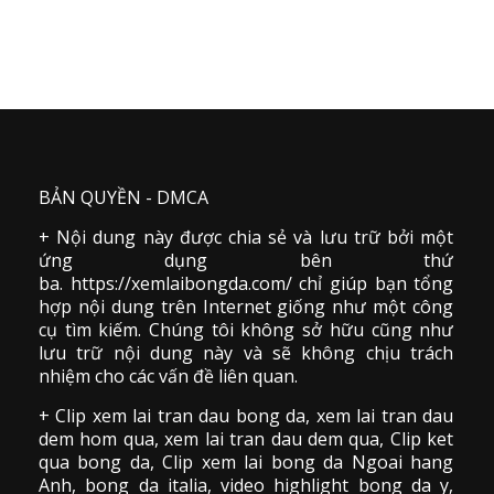
BẢN QUYỀN - DMCA
+ Nội dung này được chia sẻ và lưu trữ bởi một
ứng dụng bên thứ
ba. https://xemlaibongda.com/ chỉ giúp bạn tổng
hợp nội dung trên Internet giống như một công
cụ tìm kiếm. Chúng tôi không sở hữu cũng như
lưu trữ nội dung này và sẽ không chịu trách
nhiệm cho các vấn đề liên quan.
+ Clip
xem lai tran dau
bong da
,
xem lai tran dau
dem hom qua,
xem lai tran dau dem qua
, Clip
ket
qua bong da
,
Clip xem lai bong da
Ngoai hang
Anh, bong da italia, video
highlight bong da
y,