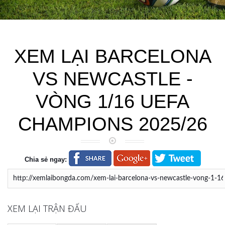
XEM LẠI BARCELONA
VS NEWCASTLE -
VÒNG 1/16 UEFA
CHAMPIONS 2025/26
Chia sẻ ngay:
XEM LẠI TRẬN ĐẤU