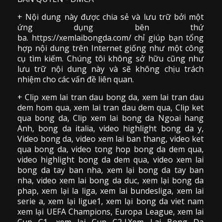
+ Nội dung này được chia sẻ và lưu trữ bởi một
ứng dụng bên thứ
ba. https://xemlaibongda.com/ chỉ giúp bạn tổng
hợp nội dung trên Internet giống như một công
cụ tìm kiếm. Chúng tôi không sở hữu cũng như
lưu trữ nội dung này và sẽ không chịu trách
nhiệm cho các vấn đề liên quan.
+ Clip
xem lai tran dau
bong da
,
xem lai tran dau
dem hom qua,
xem lai tran dau dem qua
, Clip
ket
qua bong da
,
Clip xem lai bong da
Ngoai hang
Anh, bong da italia, video
highlight bong da
y,
Video bong da,
video xem lai ban thang
,
video
ket
qua bong da
, video tong hop bong da dem qua,
video highlight bong da dem qua
,
video xem lai
bong da
tay ban nha, xem lại bong da tay ban
nha,
video
xem lai bong da
duc, xem lại bong da
phap, xem lại la liga, xem lai bundesliga, xem lai
serie a, xem lại ligue1, xem lại bong da viet nam
xem lại UEFA Champions, Europa League, xem lai
Cup C1, xem lại Cup C2.
|Xem Lai Bong Da