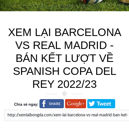
XEM LẠI BARCELONA
VS REAL MADRID -
BÁN KẾT LƯỢT VỀ
SPANISH COPA DEL
REY 2022/23
Chia sẻ ngay: