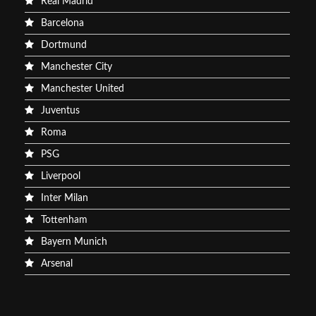
Real Madrid
Barcelona
Dortmund
Manchester City
Manchester United
Juventus
Roma
PSG
Liverpool
Inter Milan
Tottenham
Bayern Munich
Arsenal