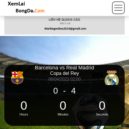
Barcelona vs Real Madrid
Copa del Rey
06/04/2023 02:00
0
-
4
0
0
0
Hours
Minutes
Seconds