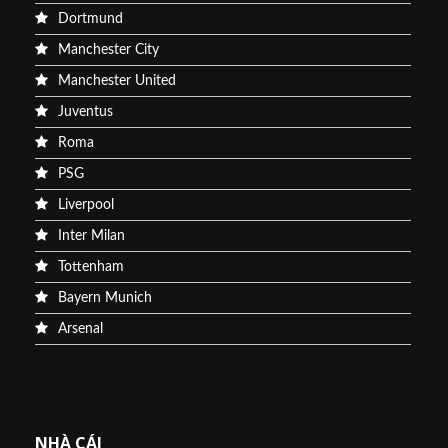
Dortmund
Manchester City
Manchester United
Juventus
Roma
PSG
Liverpool
Inter Milan
Tottenham
Bayern Munich
Arsenal
NHÀ CÁI