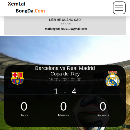
Barcelona vs Real Madrid
Copa del Rey
15/01/2024 02:00
1
-
4
0
0
0
Hours
Minutes
Seconds