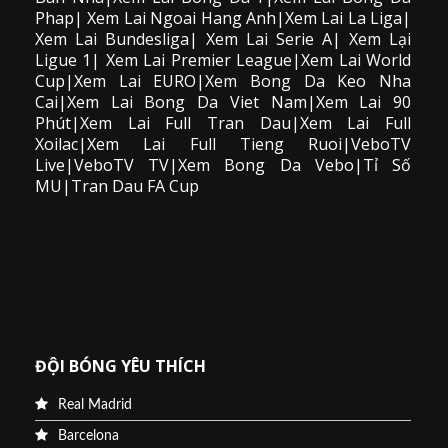
Phap| Xem Lai Ngoai Hang Anh|Xem Lai La Liga|
Xem Lai Bundesliga| Xem Lai Serie A| Xem Lại
Ligue 1| Xem Lai Premier League|Xem Lai World
Cup|Xem Lai EURO|Xem Bong Da Keo Nha
Cai|Xem Lai Bong Da Viet Nam|Xem Lai 90
Phút|Xem Lai Full Tran Dau|Xem Lai Full
Xoilac|Xem Lai Full Tieng Ruoi|VeboTV
Live|VeboTV TV|Xem Bong Da Vebo|Tỉ Số
MU|Tran Dau FA Cup
ĐỘI BÓNG YÊU THÍCH
Real Madrid
Barcelona