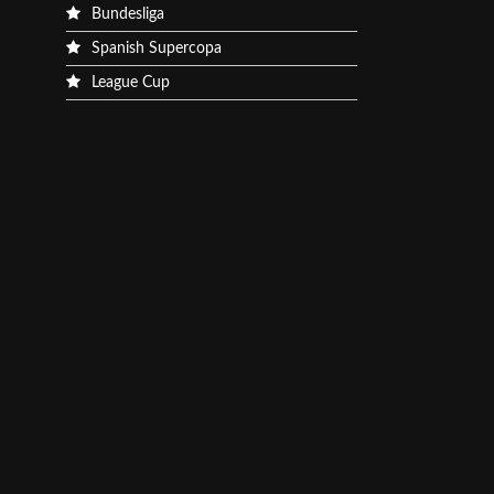
Bundesliga
Spanish Supercopa
League Cup