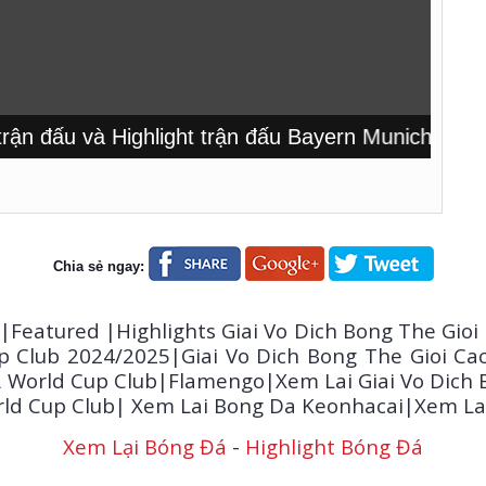
 đấu và Highlight trận đấu Bayern Munich vs Flam
Chia sẻ ngay:
|Featured |Highlights Giai Vo Dich Bong The Gioi
p Club 2024/2025|Giai Vo Dich Bong The Gioi Ca
A World Cup Club|Flamengo|Xem Lai Giai Vo Dich B
ld Cup Club| Xem Lai Bong Da Keonhacai|Xem Lai
Xem Lại Bóng Đá
-
Highlight Bóng Đá