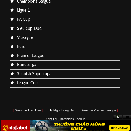
Champions League
Ligue 1
FA Cup
Siêu cúp Đức
V League
Euro
Premier League
Bundesliga
Spanish Supercopa
League Cup
Xem Lại Trận Đấu
Highlight Bóng Đá
Xem Lại Premier League
X
-
Xem Lại Champions League
Lưu ý quan trọng: cá độ bị cấm tại 1 số quốc gia, vì thế bạn tuyệt tối không nên chơi