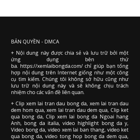
BẢN QUYỀN - DMCA
+ Nội dung này được chia sẻ và lưu trữ bởi một
ứng dụng bên thứ
ba. https://xemlaibongda.com/ chỉ giúp bạn tổng
hợp nội dung trên Internet giống như một công
cụ tìm kiếm. Chúng tôi không sở hữu cũng như
lưu trữ nội dung này và sẽ không chịu trách
nhiệm cho các vấn đề liên quan.
+ Clip
xem lai tran dau
bong da
,
xem lai tran dau
dem hom qua,
xem lai tran dau dem qua
, Clip
ket
qua bong da
,
Clip xem lai bong da
Ngoai hang
Anh, bong da italia, video
highlight bong da
y,
Video bong da,
video xem lai ban thang
,
video
ket
qua bong da
, video tong hop bong da dem qua,