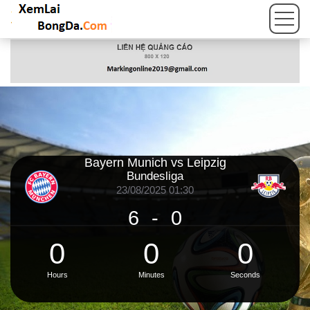
Bayern Munich vs Leipzig
Bundesliga
23/08/2025 01:30
6
-
0
0
0
0
Hours
Minutes
Seconds