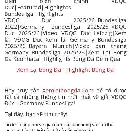
Diễn biến chính VĐQG
Duc|Featured|Highlights
Bundesliga|Highlights
VĐQG Duc
2025/26
|Bundesliga
2022|Germany Bundesliga 2025/26|VĐQG
Duc 2025/26|Video VĐQG Duc|Leipzig
|Xem
lai
VĐQG
Duc|Xem lại Germany Bundesliga
2025/26|Bayern Munich|
Video ban thang
Germany Bundesliga 2025/26|Xem Lai Bong
Da Keonhacai|Highlights Bong Da Dem Qua
Xem Lại Bóng Đá
-
Highlight Bóng Đá
Hãy truy cập
Xemlaibongda.Com
để có được
tất cả những thông tin mới nhất về giải VĐQG
Đức - Germany Bundesliga!
Tại đây, bạn sẽ tìm thấy:
Tin tức nóng hổi về giải đấu, các đội bóng và cầu thủ
Lịch thi đấu chi tiết của tất cả các vòng đấu