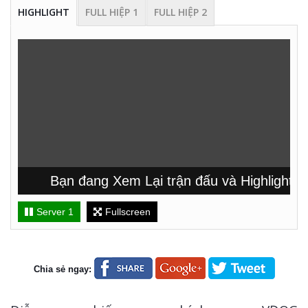
HIGHLIGHT
FULL HIỆP 1
FULL HIỆP 2
Bạn đang Xem Lại trận đấu và Highlight tr
Server 1
Fullscreen
Chia sẻ ngay: