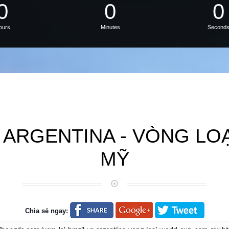
0
0
0
ours
Minutes
Second
S ARGENTINA - VÒNG L
MỸ
Chia sẻ ngay: