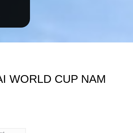
s
OẠI WORLD CUP NAM