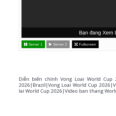
Bạn đang Xem Lại t
Server 1
Server 2
Fullscreen
Diễn biến chính Vong Loai World Cup 
2026|Brazil
|Vong Loai World Cup 2026|V
lai World Cup 2026|Video ban thang Wor