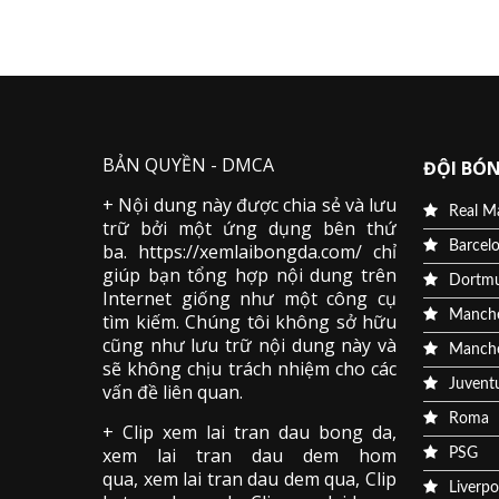
BẢN QUYỀN - DMCA
ĐỘI BÓN
+ Nội dung này được chia sẻ và lưu
Real M
trữ bởi một ứng dụng bên thứ
Barcel
ba. https://xemlaibongda.com/ chỉ
giúp bạn tổng hợp nội dung trên
Dortm
Internet giống như một công cụ
Manche
tìm kiếm. Chúng tôi không sở hữu
cũng như lưu trữ nội dung này và
Manche
sẽ không chịu trách nhiệm cho các
Juvent
vấn đề liên quan.
Roma
+ Clip
xem lai tran dau
bong da
,
xem lai tran dau dem hom
PSG
qua,
xem lai tran dau dem qua
, Clip
Liverpo