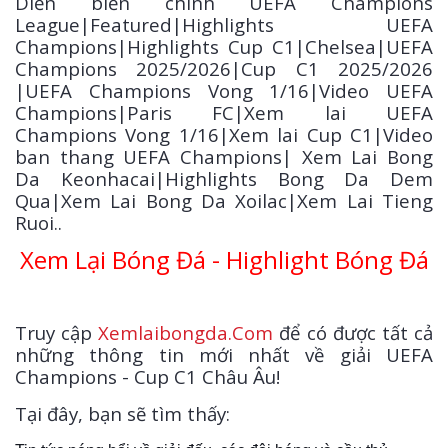
Diễn biến chính UEFA Champions
League|Featured|Highlights UEFA
Champions|Highlights Cup C1|Chelsea|UEFA
Champions 2025/2026|Cup C1 2025/2026
|UEFA Champions Vong 1/16|Video UEFA
Champions|Paris FC|Xem lai UEFA
Champions Vong 1/16|Xem lai Cup C1|Video
ban thang UEFA Champions| Xem Lai Bong
Da Keonhacai|Highlights Bong Da Dem
Qua|Xem Lai Bong Da Xoilac|Xem Lai Tieng
Ruoi..
Xem Lại Bóng Đá
-
Highlight Bóng Đá
Truy cập
Xemlaibongda.Com
để có được tất cả
những thông tin mới nhất về giải UEFA
Champions - Cup C1 Châu Âu!
Tại đây, bạn sẽ tìm thấy: