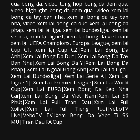
qua bong da
, video tong hop bong da dem qua,
video highlight bong da dem qua
,
video xem lai
bong da
tay ban nha, xem lại bong da tay ban
nha,
video
xem lai bong da
duc, xem lại bong da
phap, xem lại la liga, xem lai bundesliga, xem lai
serie a, xem lại ligue1, xem lại bong da viet nam
xem lại UEFA Champions, Europa League, xem lai
Cup C1, xem lại Cup C2.
|Xem Lai Bong Da
Anh|Xem Lai Bong Da Duc| Xem Lai Bong Da Tay
Ban Nha|Xem Lai Bong Da Y|Xem Lai Bong Da
Phap| Xem Lai Ngoai Hang Anh|Xem Lai La Liga|
Xem Lai Bundesliga| Xem Lai Serie A| Xem Lại
Ligue 1| Xem Lai Premier League|Xem Lai World
Cup|Xem Lai EURO|Xem Bong Da Keo Nha
Cai|Xem Lai Bong Da Viet Nam|Xem Lai 90
Phút|Xem Lai Full Tran Dau|Xem Lai Full
Xoilac|Xem Lai Full Tieng Ruoi|VeboTV
Live|VeboTV TV|Xem Bong Da Vebo|Tỉ Số
MU|Tran Dau FA Cup