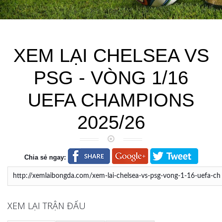
XEM LẠI CHELSEA VS
PSG - VÒNG 1/16
UEFA CHAMPIONS
2025/26
Chia sẻ ngay:
XEM LẠI TRẬN ĐẤU