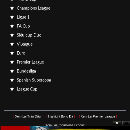
Champions League
Ligue 1
FA Cup
Siêu cúp Đức
V League
Euro
Premier League
Bundesliga
Spanish Supercopa
League Cup
Xem Lại Trận Đấu
Highlight Bóng Đá
Xem Lại Premier League
X
-
Xem Lại Champions League