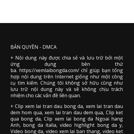
BẢN QUYỀN - DMCA
+ Nội dung này được chia sẻ và lưu trữ bởi một
ứng dụng bên thứ
ba. https://xemlaibongda.com/ chỉ giúp bạn tổng
hợp nội dung trên Internet giống như một công
cụ tìm kiếm. Chúng tôi không sở hữu cũng như
lưu trữ nội dung này và sẽ không chịu trách
nhiệm cho các vấn đề liên quan.
+ Clip
xem lai tran dau
bong da
,
xem lai tran dau
dem hom qua,
xem lai tran dau dem qua
, Clip
ket
qua bong da
,
Clip xem lai bong da
Ngoai hang
Anh, bong da italia, video
highlight bong da
y,
Video bong da,
video xem lai ban thang
,
video
ket