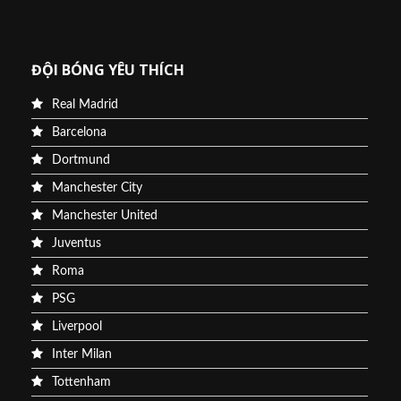
ĐỘI BÓNG YÊU THÍCH
Real Madrid
Barcelona
Dortmund
Manchester City
Manchester United
Juventus
Roma
PSG
Liverpool
Inter Milan
Tottenham