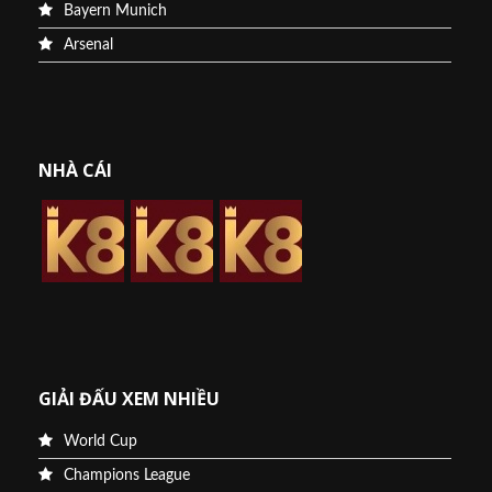
Bayern Munich
Arsenal
NHÀ CÁI
GIẢI ĐẤU XEM NHIỀU
World Cup
Champions League