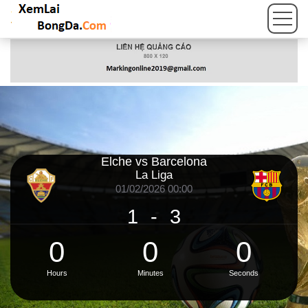
Elche vs Barcelona
La Liga
01/02/2026 00:00
1
-
3
0
0
0
Hours
Minutes
Seconds