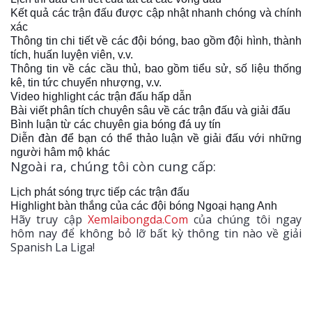
Kết quả các trận đấu được cập nhật nhanh chóng và chính
xác
Thông tin chi tiết về các đội bóng, bao gồm đội hình, thành
tích, huấn luyện viên, v.v.
Thông tin về các cầu thủ, bao gồm tiểu sử, số liệu thống
kê, tin tức chuyển nhượng, v.v.
Video highlight các trận đấu hấp dẫn
Bài viết phân tích chuyên sâu về các trận đấu và giải đấu
Bình luận từ các chuyên gia bóng đá uy tín
Diễn đàn để bạn có thể thảo luận về giải đấu với những
người hâm mộ khác
Ngoài ra, chúng tôi còn cung cấp:
Lịch phát sóng trực tiếp các trận đấu
Highlight bàn thắng của các đội bóng Ngoại hạng Anh
Hãy truy cập
Xemlaibongda.Com
của chúng tôi ngay
hôm nay để không bỏ lỡ bất kỳ thông tin nào về giải
Spanish La Liga!