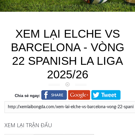
XEM LẠI ELCHE VS
BARCELONA - VÒNG
22 SPANISH LA LIGA
2025/26
Chia sẻ ngay:
XEM LẠI TRẬN ĐẤU