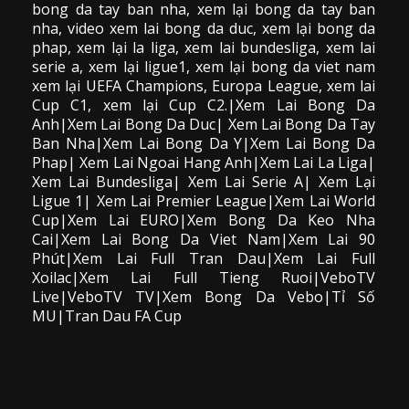
bong da
tay ban nha, xem lại bong da tay ban
nha,
video
xem lai bong da
duc, xem lại bong da
phap, xem lại la liga, xem lai bundesliga, xem lai
serie a, xem lại ligue1, xem lại bong da viet nam
xem lại UEFA Champions, Europa League, xem lai
Cup C1, xem lại Cup C2.
|Xem Lai Bong Da
Anh|Xem Lai Bong Da Duc| Xem Lai Bong Da Tay
Ban Nha|Xem Lai Bong Da Y|Xem Lai Bong Da
Phap| Xem Lai Ngoai Hang Anh|Xem Lai La Liga|
Xem Lai Bundesliga| Xem Lai Serie A| Xem Lại
Ligue 1| Xem Lai Premier League|Xem Lai World
Cup|Xem Lai EURO|Xem Bong Da Keo Nha
Cai|Xem Lai Bong Da Viet Nam|Xem Lai 90
Phút|Xem Lai Full Tran Dau|Xem Lai Full
Xoilac|Xem Lai Full Tieng Ruoi|VeboTV
Live|VeboTV TV|Xem Bong Da Vebo|Tỉ Số
MU|Tran Dau FA Cup