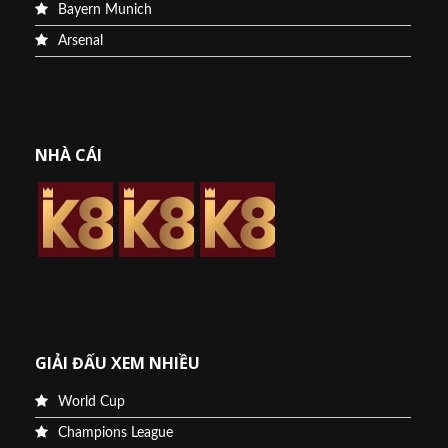
Bayern Munich
Arsenal
NHÀ CÁI
GIẢI ĐẤU XEM NHIỀU
World Cup
Champions League