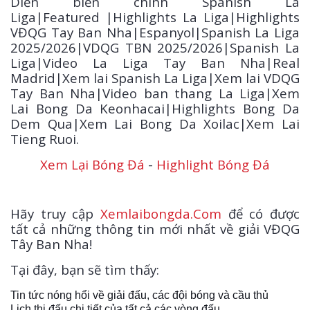
Diễn biến chính Spanish La
Liga|Featured |Highlights La Liga|Highlights
VĐQG Tay Ban Nha|Espanyol|Spanish La Liga
2025/2026|VDQG TBN 2025/2026|Spanish La
Liga|Video La Liga Tay Ban Nha|Real
Madrid|Xem lai Spanish La Liga|Xem lai VDQG
Tay Ban Nha|Video ban thang La Liga|Xem
Lai Bong Da Keonhacai|Highlights Bong Da
Dem Qua|Xem Lai Bong Da Xoilac|Xem Lai
Tieng Ruoi.
Xem Lại Bóng Đá
-
Highlight Bóng Đá
Hãy truy cập
Xemlaibongda.Com
để có được
tất cả những thông tin mới nhất về giải VĐQG
Tây Ban Nha!
Tại đây, bạn sẽ tìm thấy:
Tin tức nóng hổi về giải đấu, các đội bóng và cầu thủ
Lịch thi đấu chi tiết của tất cả các vòng đấu