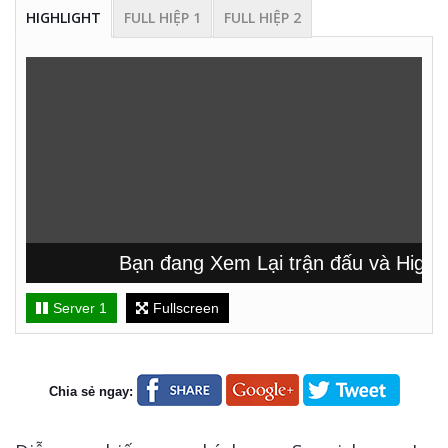
HIGHLIGHT
FULL HIỆP 1
FULL HIỆP 2
Bạn đang Xem Lại trận đấu và Highlig
Server 1
Fullscreen
Chia sẻ ngay: