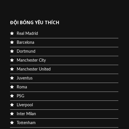
ĐỘI BÓNG YÊU THÍCH
Real Madrid
Barcelona
Dortmund
Manchester City
Manchester United
Juventus
Roma
PSG
Liverpool
Inter Milan
Tottenham