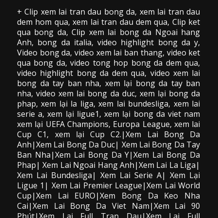
+ Clip
xem lai tran dau
bong da
,
xem lai tran dau
dem hom qua,
xem lai tran dau dem qua
, Clip
ket
qua bong da
,
Clip xem lai bong da
Ngoai hang
Anh, bong da italia, video
highlight bong da
y,
Video bong da,
video xem lai ban thang
,
video
ket
qua bong da
, video tong hop bong da dem qua,
video highlight bong da dem qua
,
video xem lai
bong da
tay ban nha, xem lại bong da tay ban
nha,
video
xem lai bong da
duc, xem lại bong da
phap, xem lại la liga, xem lai bundesliga, xem lai
serie a, xem lại ligue1, xem lại bong da viet nam
xem lại UEFA Champions, Europa League, xem lai
Cup C1, xem lại Cup C2.
|Xem Lai Bong Da
Anh|Xem Lai Bong Da Duc| Xem Lai Bong Da Tay
Ban Nha|Xem Lai Bong Da Y|Xem Lai Bong Da
Phap| Xem Lai Ngoai Hang Anh|Xem Lai La Liga|
Xem Lai Bundesliga| Xem Lai Serie A| Xem Lại
Ligue 1| Xem Lai Premier League|Xem Lai World
Cup|Xem Lai EURO|Xem Bong Da Keo Nha
Cai|Xem Lai Bong Da Viet Nam|Xem Lai 90
Phút|Xem Lai Full Tran Dau|Xem Lai Full