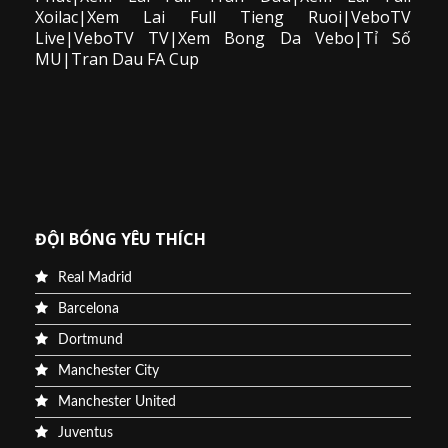
Xoilac|Xem Lai Full Tieng Ruoi|VeboTV
Live|VeboTV TV|Xem Bong Da Vebo|Tỉ Số
MU|Tran Dau FA Cup
ĐỘI BÓNG YÊU THÍCH
Real Madrid
Barcelona
Dortmund
Manchester City
Manchester United
Juventus