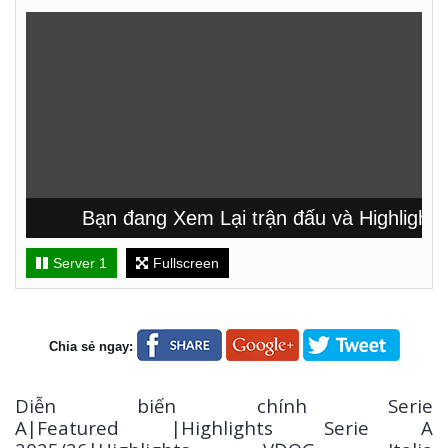
Bạn đang Xem Lại trận đấu và Highlight t
Server 1
Fullscreen
Chia sẻ ngay:
Diễn biến chính Serie
A|Featured |Highlights Serie A