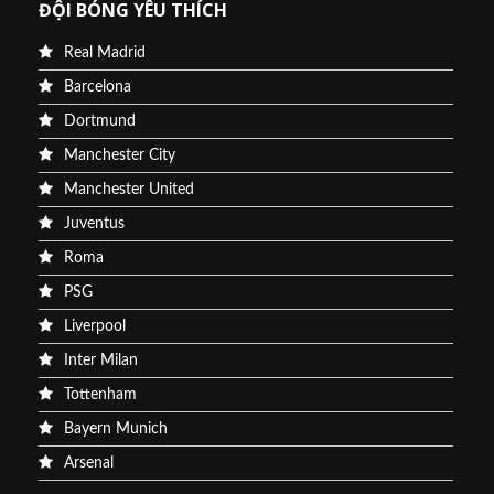
ĐỘI BÓNG YÊU THÍCH
Real Madrid
Barcelona
Dortmund
Manchester City
Manchester United
Juventus
Roma
PSG
Liverpool
Inter Milan
Tottenham
Bayern Munich
Arsenal