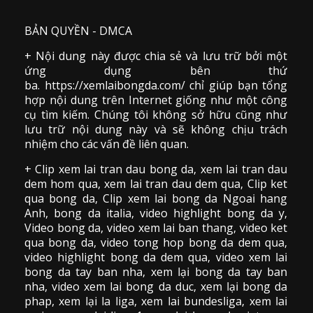
BẢN QUYỀN - DMCA
+ Nội dung này được chia sẻ và lưu trữ bởi một
ứng dụng bên thứ
ba. https://xemlaibongda.com/ chỉ giúp bạn tổng
hợp nội dung trên Internet giống như một công
cụ tìm kiếm. Chúng tôi không sở hữu cũng như
lưu trữ nội dung này và sẽ không chịu trách
nhiệm cho các vấn đề liên quan.
+ Clip
xem lai tran dau
bong da
,
xem lai tran dau
dem hom qua,
xem lai tran dau dem qua
, Clip
ket
qua bong da
,
Clip xem lai bong da
Ngoai hang
Anh, bong da italia, video
highlight bong da
y,
Video bong da,
video xem lai ban thang
,
video
ket
qua bong da
, video tong hop bong da dem qua,
video highlight bong da dem qua
,
video xem lai
bong da
tay ban nha, xem lại bong da tay ban
nha,
video
xem lai bong da
duc, xem lại bong da
phap, xem lại la liga, xem lai bundesliga, xem lai