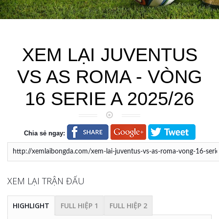
XEM LẠI JUVENTUS
VS AS ROMA - VÒNG
16 SERIE A 2025/26
Chia sẻ ngay:
XEM LẠI TRẬN ĐẤU
HIGHLIGHT
FULL HIỆP 1
FULL HIỆP 2