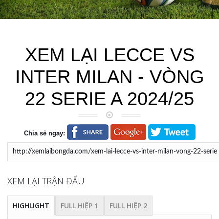
XEM LẠI LECCE VS
INTER MILAN - VÒNG
22 SERIE A 2024/25
Chia sẻ ngay:
XEM LẠI TRẬN ĐẤU
HIGHLIGHT
FULL HIỆP 1
FULL HIỆP 2