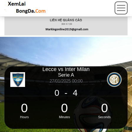
Lecce vs Inter Milan
Serie A
27/01/2025 00:00
0
-
4
0
0
0
Hours
Minutes
Seconds