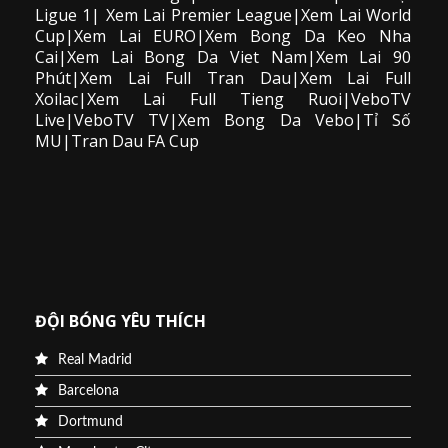
Ligue 1| Xem Lai Premier League|Xem Lai World
Cup|Xem Lai EURO|Xem Bong Da Keo Nha
Cai|Xem Lai Bong Da Viet Nam|Xem Lai 90
Phút|Xem Lai Full Tran Dau|Xem Lai Full
Xoilac|Xem Lai Full Tieng Ruoi|VeboTV
Live|VeboTV TV|Xem Bong Da Vebo|Tỉ Số
MU|Tran Dau FA Cup
ĐỘI BÓNG YÊU THÍCH
Real Madrid
Barcelona
Dortmund