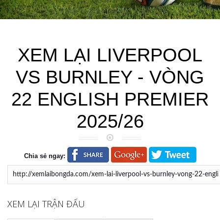
XEM LẠI LIVERPOOL
VS BURNLEY - VÒNG
22 ENGLISH PREMIER
2025/26
Chia sẻ ngay:
XEM LẠI TRẬN ĐẤU