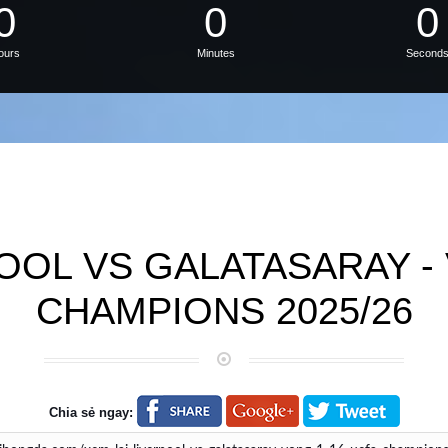
0
0
0
ours
Minutes
Second
OOL VS GALATASARAY -
CHAMPIONS 2025/26
Chia sẻ ngay: