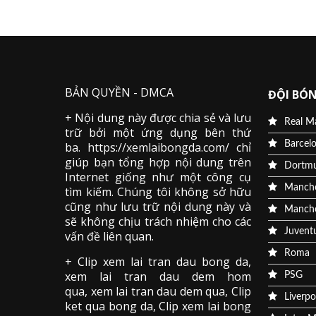
BẢN QUYỀN - DMCA
ĐỘI BÓN
+ Nội dung này được chia sẻ và lưu
Real M
trữ bởi một ứng dụng bên thứ
Barcel
ba. https://xemlaibongda.com/ chỉ
giúp bạn tổng hợp nội dung trên
Dortm
Internet giống như một công cụ
Manche
tìm kiếm. Chúng tôi không sở hữu
cũng như lưu trữ nội dung này và
Manche
sẽ không chịu trách nhiệm cho các
Juvent
vấn đề liên quan.
Roma
+ Clip
xem lai tran dau
bong da
,
xem lai tran dau dem hom
PSG
qua,
xem lai tran dau dem qua
, Clip
Liverpo
ket qua bong da
,
Clip xem lai bong