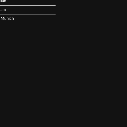
ilan
ham
 Munich