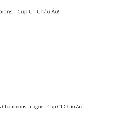
pions - Cup C1 Châu Âu!
FA Champions League - Cup C1 Châu Âu!