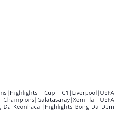
ray tại Xemlaibongda.Com . Để tạo tài cá độ bóng
|Highlights Cup C1|Liverpool|UEFA
Champions|Galatasaray|Xem lai UEFA
g Da Keonhacai|Highlights Bong Da Dem