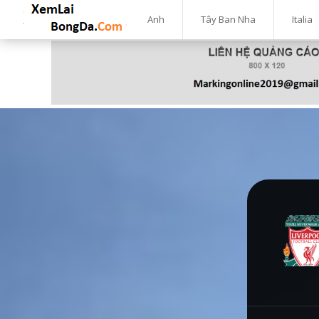
Anh
Tây Ban Nha
Italia