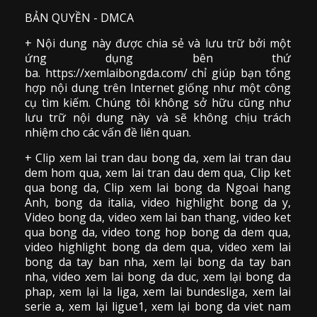
BẢN QUYỀN - DMCA
+ Nội dung này được chia sẻ và lưu trữ bởi một
ứng dụng bên thứ
ba. https://xemlaibongda.com/ chỉ giúp bạn tổng
hợp nội dung trên Internet giống như một công
cụ tìm kiếm. Chúng tôi không sở hữu cũng như
lưu trữ nội dung này và sẽ không chịu trách
nhiệm cho các vấn đề liên quan.
+ Clip
xem lai tran dau
bong da
,
xem lai tran dau
dem hom qua,
xem lai tran dau dem qua
, Clip
ket
qua bong da
,
Clip xem lai bong da
Ngoai hang
Anh, bong da italia, video
highlight bong da
y,
Video bong da,
video xem lai ban thang
,
video
ket
qua bong da
, video tong hop bong da dem qua,
video highlight bong da dem qua
,
video xem lai
bong da
tay ban nha, xem lại bong da tay ban
nha,
video
xem lai bong da
duc, xem lại bong da
phap, xem lại la liga, xem lai bundesliga, xem lai
serie a, xem lại ligue1, xem lại bong da viet nam