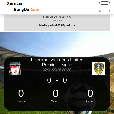
Liverpool vs Leeds United
Premier League
02/01/2026 00:30
0
-
0
0
0
0
Hours
Minutes
Seconds