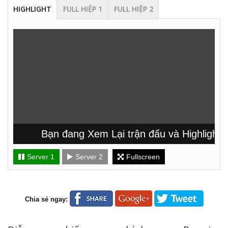
HIGHLIGHT
FULL HIỆP 1
FULL HIỆP 2
Bạn đang Xem Lại trận đấu và Highlight t
Server 1
Server 2
Fullscreen
Chia sẻ ngay: