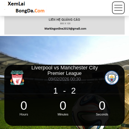
Liverpool vs Manchester City
Premier League
09/02/2026 00:30
1
-
2
0
0
0
Hours
Minutes
Seconds