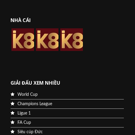
NHÀ CÁI
GIẢI ĐẤU XEM NHIỀU
World Cup
Champions League
Ligue 1
FA Cup
Siêu cúp Đức