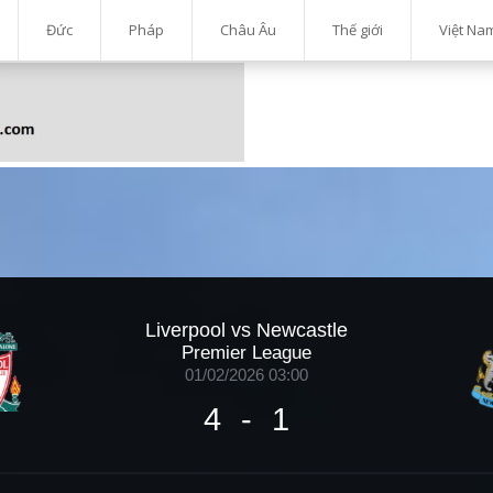
Đức
Pháp
Châu Âu
Thế giới
Việt Na
Liverpool vs Newcastle
Premier League
01/02/2026 03:00
4
-
1