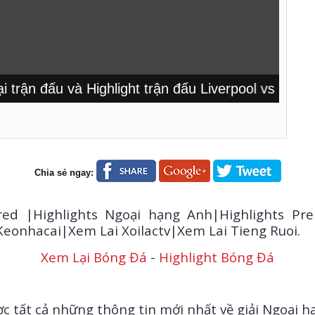
ận đấu và Highlight trận đấu Liverpool vs Newcast
Chia sẻ ngay:
red |Highlights Ngoại hạng Anh|Highlights Pre
eonhacai|Xem Lai Xoilactv|Xem Lai Tieng Ruoi.
Xem Lại Bóng Đá
-
Highlight Bóng Đá
c tất cả những thông tin mới nhất về giải Ngoại h