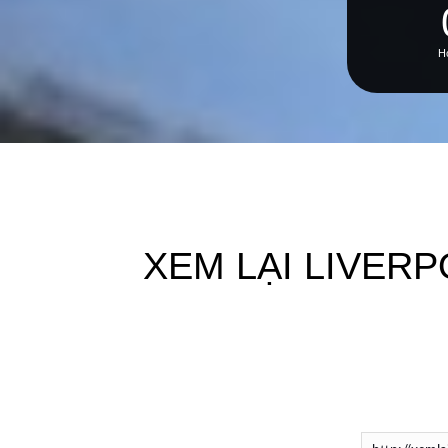
H
XEM LẠI LIVER