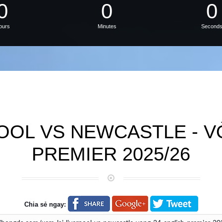
0
0
0
ours
Minutes
Second
POOL VS NEWCASTLE - V
PREMIER 2025/26
Chia sẻ ngay: