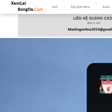
Anh
Tây Ban Nha
Italia