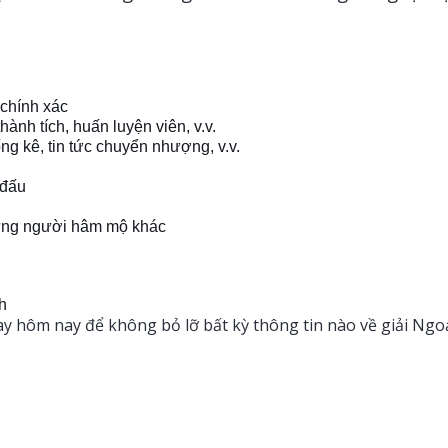
 chính xác
hành tích, huấn luyện viên, v.v.
ống kê, tin tức chuyển nhượng, v.v.
 đấu
những người hâm mộ khác
h
y hôm nay để không bỏ lỡ bất kỳ thông tin nào về giải Ngo