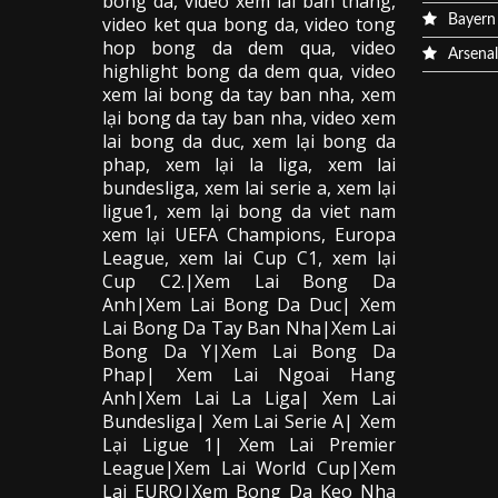
bong da,
video xem lai ban thang
,
video
ket qua bong da
, video tong
Bayern
hop bong da dem qua,
video
Arsenal
highlight bong da dem qua
,
video
xem lai bong da
tay ban nha, xem
lại bong da tay ban nha,
video
xem
lai bong da
duc, xem lại bong da
phap, xem lại la liga, xem lai
bundesliga, xem lai serie a, xem lại
ligue1, xem lại bong da viet nam
xem lại UEFA Champions, Europa
League, xem lai Cup C1, xem lại
Cup C2.
|Xem Lai Bong Da
Anh|Xem Lai Bong Da Duc| Xem
Lai Bong Da Tay Ban Nha|Xem Lai
Bong Da Y|Xem Lai Bong Da
Phap| Xem Lai Ngoai Hang
Anh|Xem Lai La Liga| Xem Lai
Bundesliga| Xem Lai Serie A| Xem
Lại Ligue 1| Xem Lai Premier
League|Xem Lai World Cup|Xem
Lai EURO|Xem Bong Da Keo Nha