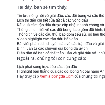
Tại đây, bạn sẽ tìm thấy:
Tin tức nóng hổi về giải đấu, các đội bóng và cầu thủ
Lịch thi đấu chi tiết của tất cả các vòng đấu
Kết quả các trận đấu được cập nhật nhanh chóng và
Thông tin chi tiết về các đội bóng, bao gồm đội hình, t
Thông tin về các cầu thủ, bao gồm tiểu sử, số liệu th
Video highlight các trận đấu hấp dẫn
Bài viết phân tích chuyên sâu về các trận đấu và giải
Bình luận từ các chuyên gia bóng đá uy tín
Diễn đàn để bạn có thể thảo luận về giải đấu với 
Ngoài ra, chúng tôi còn cung cấp:
Lịch phát sóng trực tiếp các trận đấu
Highlight bàn thắng của các đội bóng Ngoại hạng An
Hãy truy cập
Xemlaibongda.Com
của chúng tôi nga