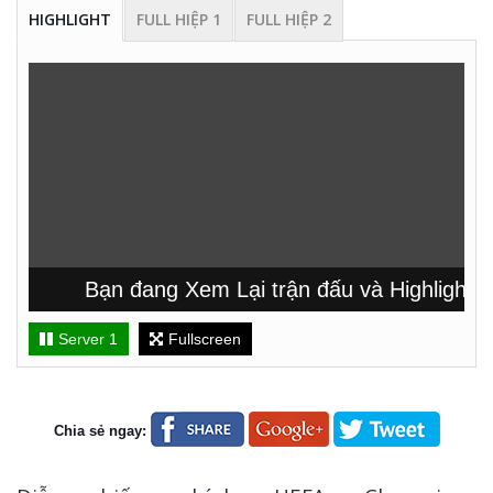
HIGHLIGHT
FULL HIỆP 1
FULL HIỆP 2
Bạn đang Xem Lại trận đấu và Highlight tr
Server 1
Fullscreen
Chia sẻ ngay: