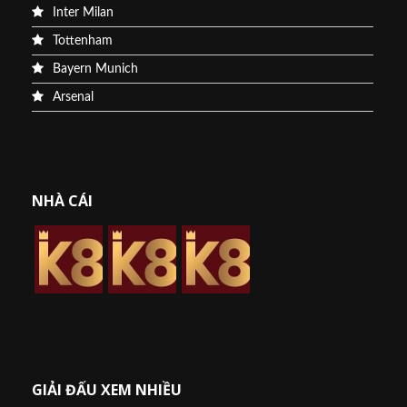
Inter Milan
Tottenham
Bayern Munich
Arsenal
NHÀ CÁI
GIẢI ĐẤU XEM NHIỀU