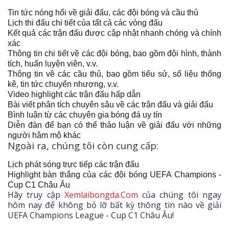
Tin tức nóng hổi về giải đấu, các đội bóng và cầu thủ
Lịch thi đấu chi tiết của tất cả các vòng đấu
Kết quả các trận đấu được cập nhật nhanh chóng và chính
xác
Thông tin chi tiết về các đội bóng, bao gồm đội hình, thành
tích, huấn luyện viên, v.v.
Thông tin về các cầu thủ, bao gồm tiểu sử, số liệu thống
kê, tin tức chuyển nhượng, v.v.
Video highlight các trận đấu hấp dẫn
Bài viết phân tích chuyên sâu về các trận đấu và giải đấu
Bình luận từ các chuyên gia bóng đá uy tín
Diễn đàn để bạn có thể thảo luận về giải đấu với những
người hâm mộ khác
Ngoài ra, chúng tôi còn cung cấp:
Lịch phát sóng trực tiếp các trận đấu
Highlight bàn thắng của các đội bóng UEFA Champions -
Cup C1 Châu Âu
Hãy truy cập
Xemlaibongda.Com
của chúng tôi ngay
hôm nay để không bỏ lỡ bất kỳ thông tin nào về giải
UEFA Champions League - Cup C1 Châu Âu!