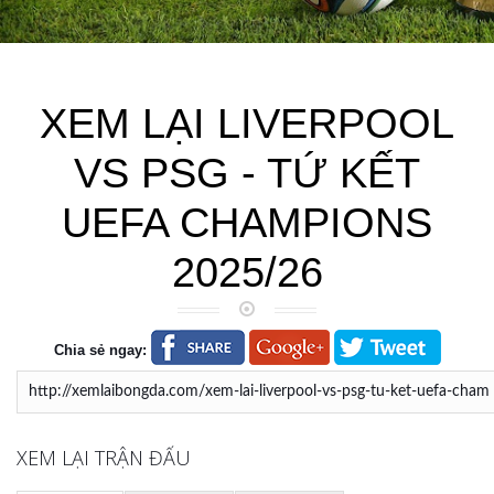
XEM LẠI LIVERPOOL
VS PSG - TỨ KẾT
UEFA CHAMPIONS
2025/26
Chia sẻ ngay:
XEM LẠI TRẬN ĐẤU