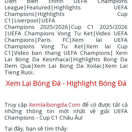
Diễn biến chính UEFA Champions
League|Featured|Highlights UEFA
Champions|Highlights Cup
C1|Liverpool|UEFA
Champions 2025/2026|Cup C1 2025/2026
|UEFA Champions Vong Tu Ket|Video UEFA
Champions|Paris FC|Xem lai UEFA
Champions Vong Tu Ket|Xem lai Cup
C1|Video ban thang UEFA Champions| Xem
Lai Bong Da Keonhacai|Highlights Bong Da
Dem Qua|Xem Lai Bong Da Xoilac|Xem Lai
Tieng Ruoi..
Xem Lại Bóng Đá
-
Highlight Bóng Đá
Truy cập
Xemlaibongda.Com
để có được tất cả
những thông tin mới nhất về giải UEFA
Champions - Cup C1 Châu Âu!
Tại đây, bạn sẽ tìm thấy: