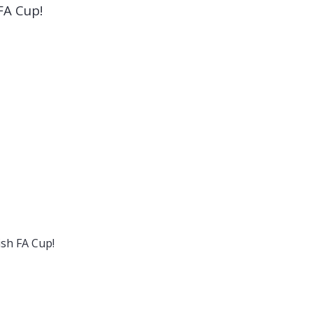
FA Cup!
ish FA Cup!