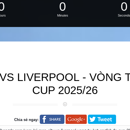
0
0
0
ours
Minutes
Second
 VS LIVERPOOL - VÒNG 
CUP 2025/26
Chia sẻ ngay: