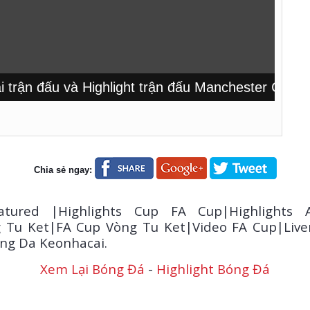
n đấu và Highlight trận đấu Manchester City vs Li
Chia sẻ ngay:
atured |Highlights Cup FA Cup|Highlights
 Tu Ket|FA Cup Vòng Tu Ket|Video FA Cup|Liver
ng Da Keonhacai.
Xem Lại Bóng Đá
-
Highlight Bóng Đá