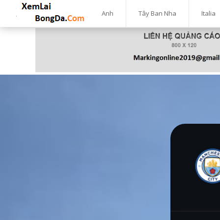
Anh
Tây Ban Nha
Italia