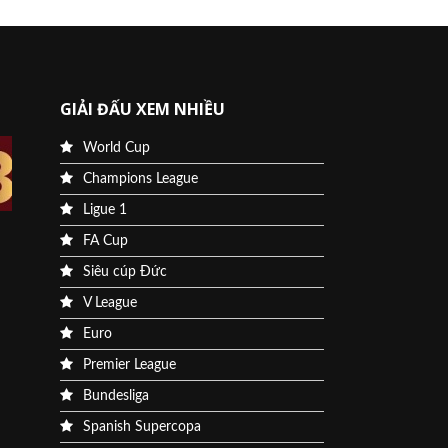
GIẢI ĐẤU XEM NHIỀU
World Cup
Champions League
Ligue 1
FA Cup
Siêu cúp Đức
V League
Euro
Premier League
Bundesliga
Spanish Supercopa