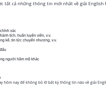
c tất cả những thông tin mới nhất về giải English 
 chính xác
hành tích, huấn luyện viên, v.v.
ống kê, tin tức chuyển nhượng, v.v.
 đấu
những người hâm mộ khác
p
y hôm nay để không bỏ lỡ bất kỳ thông tin nào về giải Engl