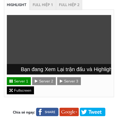
HIGHLIGHT
FULL HIỆP 1
FULL HIỆP 2
Bạn đang Xem Lại trận đấu và Highlight tr
Server 1
Server 2
Server 3
Fullscreen
Chia sẻ ngay: