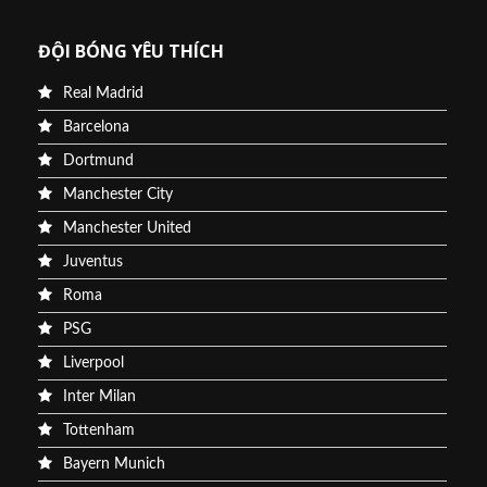
ĐỘI BÓNG YÊU THÍCH
Real Madrid
Barcelona
Dortmund
Manchester City
Manchester United
Juventus
Roma
PSG
Liverpool
Inter Milan
Tottenham
Bayern Munich