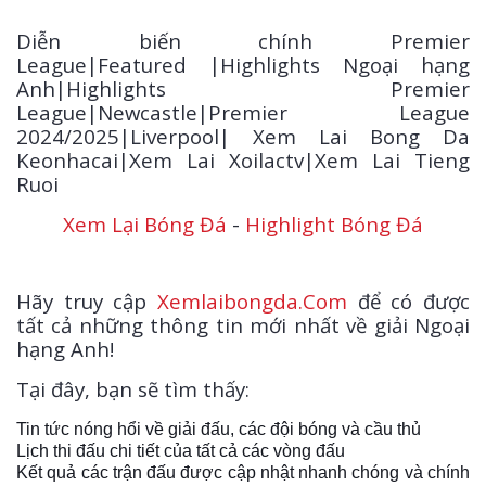
Diễn biến chính Premier
League|Featured |Highlights Ngoại hạng
Anh|Highlights Premier
League|Newcastle
|Premier League
2024/2025|Liverpool| Xem Lai Bong Da
Keonhacai|Xem Lai Xoilactv|Xem Lai Tieng
Ruoi
Xem Lại Bóng Đá
-
Highlight Bóng Đá
Hãy truy cập
Xemlaibongda.Com
để có được
tất cả những thông tin mới nhất về giải Ngoại
hạng Anh!
Tại đây, bạn sẽ tìm thấy:
Tin tức nóng hổi về giải đấu, các đội bóng và cầu thủ
Lịch thi đấu chi tiết của tất cả các vòng đấu
Kết quả các trận đấu được cập nhật nhanh chóng và chính