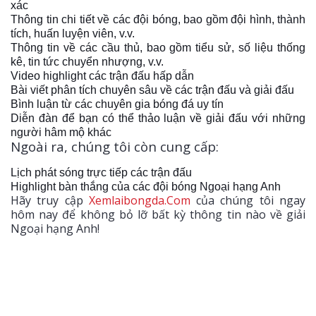
xác
Thông tin chi tiết về các đội bóng, bao gồm đội hình, thành
tích, huấn luyện viên, v.v.
Thông tin về các cầu thủ, bao gồm tiểu sử, số liệu thống
kê, tin tức chuyển nhượng, v.v.
Video highlight các trận đấu hấp dẫn
Bài viết phân tích chuyên sâu về các trận đấu và giải đấu
Bình luận từ các chuyên gia bóng đá uy tín
Diễn đàn để bạn có thể thảo luận về giải đấu với những
người hâm mộ khác
Ngoài ra, chúng tôi còn cung cấp:
Lịch phát sóng trực tiếp các trận đấu
Highlight bàn thắng của các đội bóng Ngoại hạng Anh
Hãy truy cập
Xemlaibongda.Com
của chúng tôi ngay
hôm nay để không bỏ lỡ bất kỳ thông tin nào về giải
Ngoại hạng Anh!