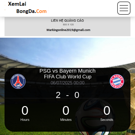
PSG vs Bayern Munich
FIFA Club World Cup
06/07/2025 00:00
2
-
0
0
0
0
Hours
Minutes
Seconds