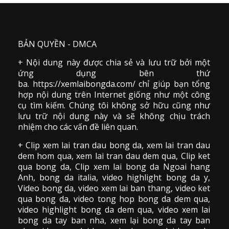
BẢN QUYỀN - DMCA
+ Nội dung này được chia sẻ và lưu trữ bởi một
ứng dụng bên thứ
ba. https://xemlaibongda.com/ chỉ giúp bạn tổng
hợp nội dung trên Internet giống như một công
cụ tìm kiếm. Chúng tôi không sở hữu cũng như
lưu trữ nội dung này và sẽ không chịu trách
nhiệm cho các vấn đề liên quan.
+ Clip
xem lai tran dau
bong da
,
xem lai tran dau
dem hom qua,
xem lai tran dau dem qua
, Clip
ket
qua bong da
,
Clip xem lai bong da
Ngoai hang
Anh, bong da italia, video
highlight bong da
y,
Video bong da,
video xem lai ban thang
,
video
ket
qua bong da
, video tong hop bong da dem qua,
video highlight bong da dem qua
,
video xem lai
bong da
tay ban nha, xem lại bong da tay ban