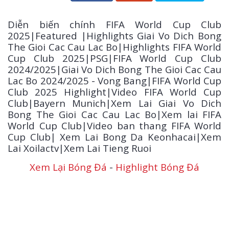
Diễn biến chính FIFA World Cup Club
2025|Featured |Highlights Giai Vo Dich Bong
The Gioi Cac Cau Lac Bo|Highlights FIFA World
Cup Club 2025|PSG
|FIFA World Cup Club
2024/2025|Giai Vo Dich Bong The Gioi Cac Cau
Lac Bo 2024/2025 - Vong Bang|FIFA World Cup
Club 2025 Highlight|Video FIFA World Cup
Club|Bayern Munich|Xem Lai Giai Vo Dich
Bong The Gioi Cac Cau Lac Bo|Xem lai FIFA
World Cup Club|Video ban thang FIFA World
Cup Club| Xem Lai Bong Da Keonhacai|Xem
Lai Xoilactv|Xem Lai Tieng Ruoi
Xem Lại Bóng Đá
-
Highlight Bóng Đá