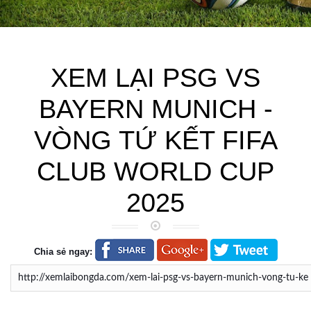
XEM LẠI PSG VS
BAYERN MUNICH -
VÒNG TỨ KẾT FIFA
CLUB WORLD CUP
2025
Chia sẻ ngay: