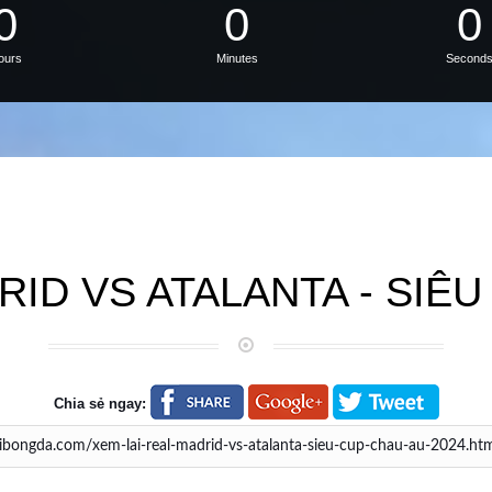
0
0
0
ours
Minutes
Second
RID VS ATALANTA - SIÊU
Chia sẻ ngay: