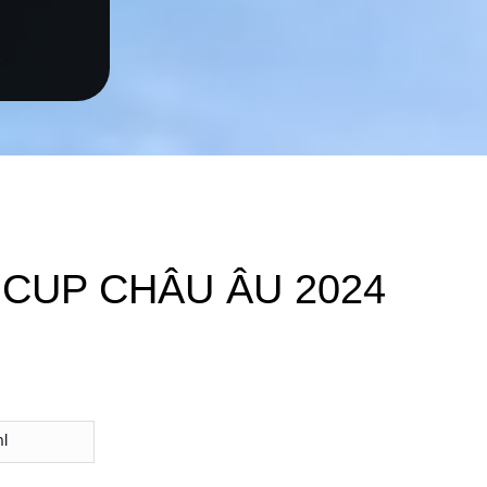
s
 CUP CHÂU ÂU 2024