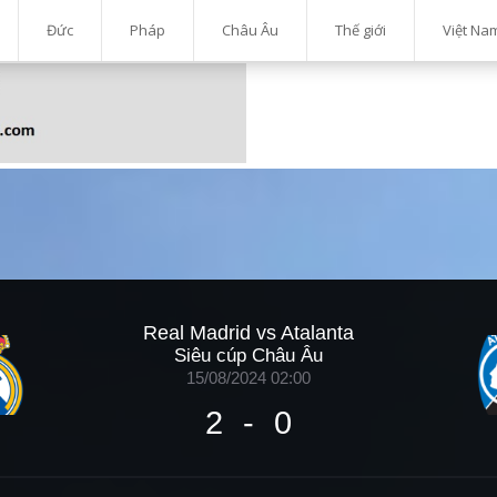
Đức
Pháp
Châu Âu
Thế giới
Việt Na
Real Madrid vs Atalanta
Siêu cúp Châu Âu
15/08/2024 02:00
2
-
0