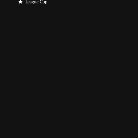
League Cup