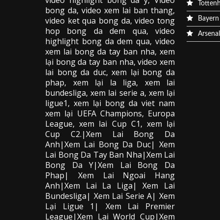
video
highlight bong da
y, Video
Totten
bong da,
video xem lai ban thang
,
video
ket qua bong da
, video tong
Bayern
hop bong da dem qua,
video
Arsenal
highlight bong da dem qua
,
video
xem lai bong da
tay ban nha, xem
lại bong da tay ban nha,
video
xem
lai bong da
duc, xem lại bong da
phap, xem lại la liga, xem lai
bundesliga, xem lai serie a, xem lại
ligue1, xem lại bong da viet nam
xem lại UEFA Champions, Europa
League, xem lai Cup C1, xem lại
Cup C2.
|Xem Lai Bong Da
Anh|Xem Lai Bong Da Duc| Xem
Lai Bong Da Tay Ban Nha|Xem Lai
Bong Da Y|Xem Lai Bong Da
Phap| Xem Lai Ngoai Hang
Anh|Xem Lai La Liga| Xem Lai
Bundesliga| Xem Lai Serie A| Xem
Lại Ligue 1| Xem Lai Premier
League|Xem Lai World Cup|Xem