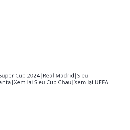
anta tại Xemlaibongda.Com . Để tạo tài cá độ bóng
 Super Cup
2024
|Real Madrid|Sieu
anta|Xem lại Sieu Cup Chau|Xem lại UEFA