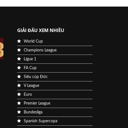
GIẢI ĐẤU XEM NHIỀU
World Cup
Champions League
Ligue 1
FA Cup
Siêu cúp Đức
V League
Euro
Premier League
Bundesliga
Spanish Supercopa