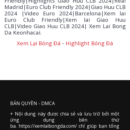
Friendly|Highlights Giao Huu CLB 2024|Real
Madrid
|Euro Club Friendly 2024|Giao Huu CLB
2024 |Video Euro 2024|Barcelona|Xem lai
Euro Club Friendly|Xem lai Giao Huu
CLB|Video Giao Huu CLB 2024| Xem Lai Bong
Da Keonhacai.
Xem Lại Bóng Đá
-
Highlight Bóng Đá
BẢN QUYỀN - DMCA
+ Nội dung này được chia sẻ và lưu trữ bởi một
ứng dụng bên thứ
ba. https://xemlaibongda.com/ chỉ giúp bạn tổng