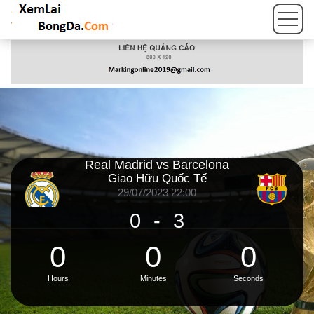
Real Madrid vs Barcelona
Giao Hữu Quốc Tế
29/07/2023 22:00
0
-
3
0
0
0
Hours
Minutes
Seconds