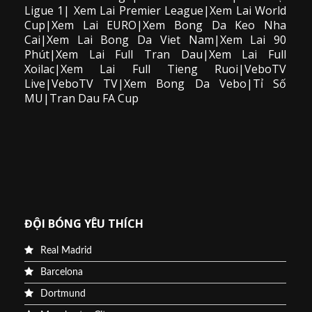
Ligue 1| Xem Lai Premier League|Xem Lai World
Cup|Xem Lai EURO|Xem Bong Da Keo Nha
Cai|Xem Lai Bong Da Viet Nam|Xem Lai 90
Phút|Xem Lai Full Tran Dau|Xem Lai Full
Xoilac|Xem Lai Full Tieng Ruoi|VeboTV
Live|VeboTV TV|Xem Bong Da Vebo|Tỉ Số
MU|Tran Dau FA Cup
ĐỘI BÓNG YÊU THÍCH
Real Madrid
Barcelona
Dortmund