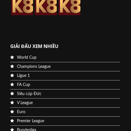
GIẢI ĐẤU XEM NHIỀU
World Cup
Champions League
Ligue 1
FA Cup
Siêu cúp Đức
V League
Euro
Premier League
Bundesliga