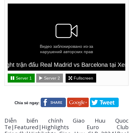
light trận đấu Real Madrid vs Barcelona tại Xemla
Server 1
Server 2
Fullscreen
Chia sẻ ngay:
Diễn biến chính Giao Huu Quoc
Te
|Featured|Highlights Euro Club