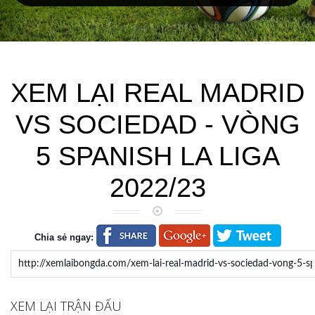
XEM LẠI REAL MADRID
VS SOCIEDAD - VÒNG
5 SPANISH LA LIGA
2022/23
Chia sẻ ngay:
XEM LẠI TRẬN ĐẤU