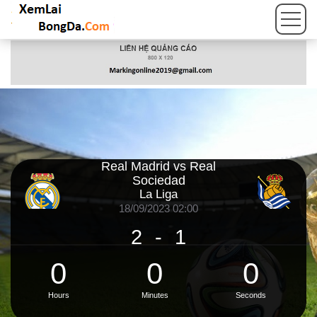
Real Madrid vs Real
Sociedad
La Liga
18/09/2023 02:00
2
-
1
0
0
0
Hours
Minutes
Seconds