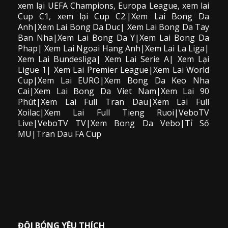
xem lại UEFA Champions, Europa League, xem lai
Cup C1, xem lại Cup C2.
|Xem Lai Bong Da
Anh|Xem Lai Bong Da Duc| Xem Lai Bong Da Tay
Ban Nha|Xem Lai Bong Da Y|Xem Lai Bong Da
Phap| Xem Lai Ngoai Hang Anh|Xem Lai La Liga|
Xem Lai Bundesliga| Xem Lai Serie A| Xem Lại
Ligue 1| Xem Lai Premier League|Xem Lai World
Cup|Xem Lai EURO|Xem Bong Da Keo Nha
Cai|Xem Lai Bong Da Viet Nam|Xem Lai 90
Phút|Xem Lai Full Tran Dau|Xem Lai Full
Xoilac|Xem Lai Full Tieng Ruoi|VeboTV
Live|VeboTV TV|Xem Bong Da Vebo|Tỉ Số
MU|Tran Dau FA Cup
ĐỘI BÓNG YÊU THÍCH