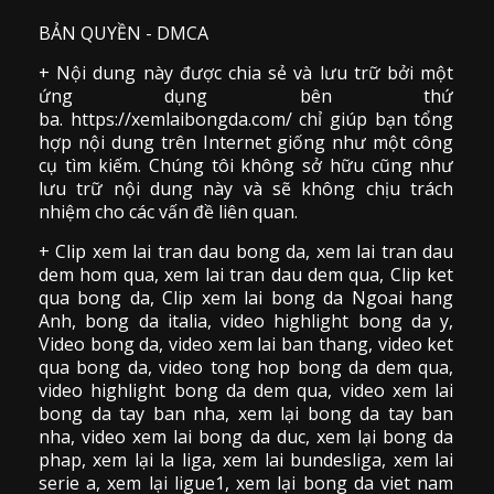
BẢN QUYỀN - DMCA
+ Nội dung này được chia sẻ và lưu trữ bởi một
ứng dụng bên thứ
ba. https://xemlaibongda.com/ chỉ giúp bạn tổng
hợp nội dung trên Internet giống như một công
cụ tìm kiếm. Chúng tôi không sở hữu cũng như
lưu trữ nội dung này và sẽ không chịu trách
nhiệm cho các vấn đề liên quan.
+ Clip
xem lai tran dau
bong da
,
xem lai tran dau
dem hom qua,
xem lai tran dau dem qua
, Clip
ket
qua bong da
,
Clip xem lai bong da
Ngoai hang
Anh, bong da italia, video
highlight bong da
y,
Video bong da,
video xem lai ban thang
,
video
ket
qua bong da
, video tong hop bong da dem qua,
video highlight bong da dem qua
,
video xem lai
bong da
tay ban nha, xem lại bong da tay ban
nha,
video
xem lai bong da
duc, xem lại bong da
phap, xem lại la liga, xem lai bundesliga, xem lai
serie a, xem lại ligue1, xem lại bong da viet nam