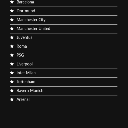
Barcelona
Dortmund
Manchester City
Manchester United
Juventus
Roma
PSG
Liverpool
Inter Milan
Tottenham
Bayern Munich
Arsenal