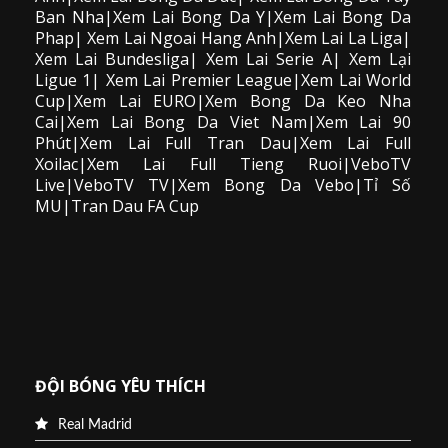
Ban Nha|Xem Lai Bong Da Y|Xem Lai Bong Da
Phap| Xem Lai Ngoai Hang Anh|Xem Lai La Liga|
Xem Lai Bundesliga| Xem Lai Serie A| Xem Lại
Ligue 1| Xem Lai Premier League|Xem Lai World
Cup|Xem Lai EURO|Xem Bong Da Keo Nha
Cai|Xem Lai Bong Da Viet Nam|Xem Lai 90
Phút|Xem Lai Full Tran Dau|Xem Lai Full
Xoilac|Xem Lai Full Tieng Ruoi|VeboTV
Live|VeboTV TV|Xem Bong Da Vebo|Tỉ Số
MU|Tran Dau FA Cup
ĐỘI BÓNG YÊU THÍCH
Real Madrid