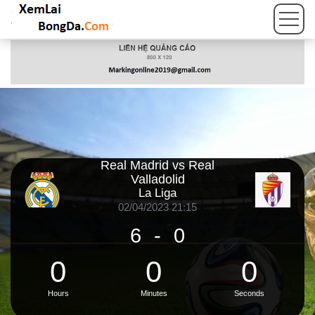
Real Madrid vs Real
Valladolid
La Liga
02/04/2023 21:15
6
-
0
0
0
0
Hours
Minutes
Seconds