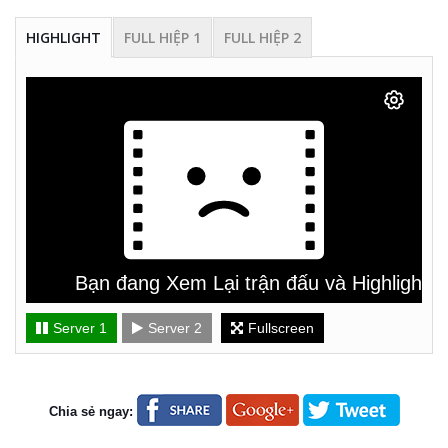
HIGHLIGHT
FULL HIỆP 1
FULL HIỆP 2
Bạn đang Xem Lại trận đấu và Highlight tr
Server 1
Server 2
Fullscreen
Chia sẻ ngay: