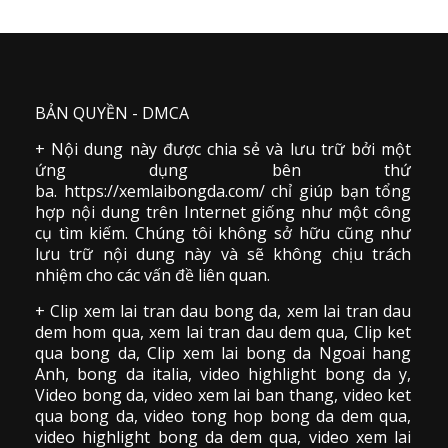
BẢN QUYỀN - DMCA
+ Nội dung này được chia sẻ và lưu trữ bởi một
ứng dụng bên thứ
ba. https://xemlaibongda.com/ chỉ giúp bạn tổng
hợp nội dung trên Internet giống như một công
cụ tìm kiếm. Chúng tôi không sở hữu cũng như
lưu trữ nội dung này và sẽ không chịu trách
nhiệm cho các vấn đề liên quan.
+ Clip
xem lai tran dau
bong da
,
xem lai tran dau
dem hom qua,
xem lai tran dau dem qua
, Clip
ket
qua bong da
,
Clip xem lai bong da
Ngoai hang
Anh, bong da italia, video
highlight bong da
y,
Video bong da,
video xem lai ban thang
,
video
ket
qua bong da
, video tong hop bong da dem qua,
video highlight bong da dem qua
,
video xem lai