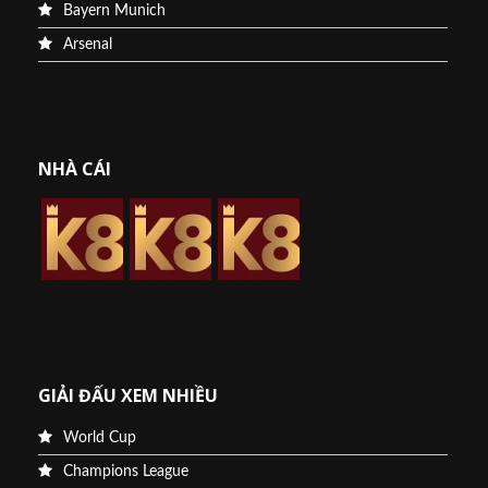
Bayern Munich
Arsenal
NHÀ CÁI
GIẢI ĐẤU XEM NHIỀU
World Cup
Champions League