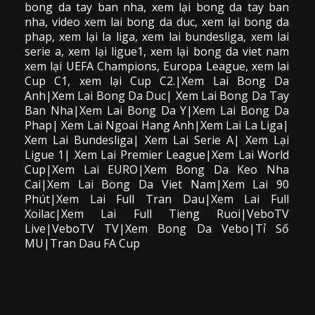
bong da
tay ban nha, xem lại bong da tay ban
nha,
video
xem lai bong da
duc, xem lại bong da
phap, xem lại la liga, xem lai bundesliga, xem lai
serie a, xem lại ligue1, xem lại bong da viet nam
xem lại UEFA Champions, Europa League, xem lai
Cup C1, xem lại Cup C2.
|Xem Lai Bong Da
Anh|Xem Lai Bong Da Duc| Xem Lai Bong Da Tay
Ban Nha|Xem Lai Bong Da Y|Xem Lai Bong Da
Phap| Xem Lai Ngoai Hang Anh|Xem Lai La Liga|
Xem Lai Bundesliga| Xem Lai Serie A| Xem Lại
Ligue 1| Xem Lai Premier League|Xem Lai World
Cup|Xem Lai EURO|Xem Bong Da Keo Nha
Cai|Xem Lai Bong Da Viet Nam|Xem Lai 90
Phút|Xem Lai Full Tran Dau|Xem Lai Full
Xoilac|Xem Lai Full Tieng Ruoi|VeboTV
Live|VeboTV TV|Xem Bong Da Vebo|Tỉ Số
MU|Tran Dau FA Cup