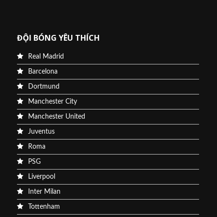
ĐỘI BÓNG YÊU THÍCH
Real Madrid
Barcelona
Dortmund
Manchester City
Manchester United
Juventus
Roma
PSG
Liverpool
Inter Milan
Tottenham