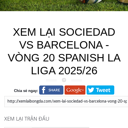
XEM LẠI SOCIEDAD
VS BARCELONA -
VÒNG 20 SPANISH LA
LIGA 2025/26
Chia sẻ ngay:
XEM LẠI TRẬN ĐẤU