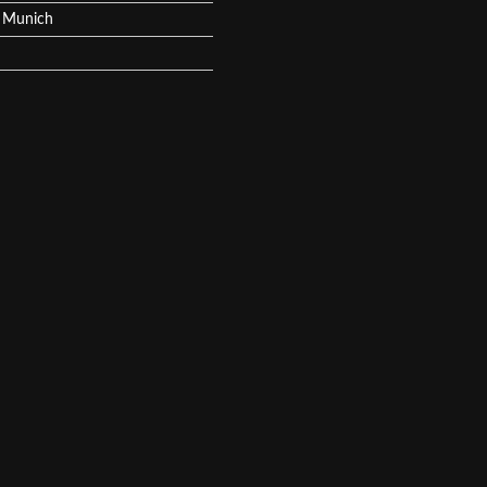
 Munich