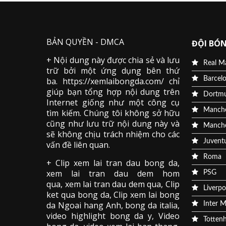
BẢN QUYỀN - DMCA
ĐỘI BÓN
+ Nội dung này được chia sẻ và lưu
Real M
trữ bởi một ứng dụng bên thứ
Barcel
ba. https://xemlaibongda.com/ chỉ
giúp bạn tổng hợp nội dung trên
Dortm
Internet giống như một công cụ
Manche
tìm kiếm. Chúng tôi không sở hữu
cũng như lưu trữ nội dung này và
Manche
sẽ không chịu trách nhiệm cho các
Juvent
vấn đề liên quan.
Roma
+ Clip
xem lai tran dau
bong da
,
xem lai tran dau dem hom
PSG
qua,
xem lai tran dau dem qua
, Clip
Liverpo
ket qua bong da
,
Clip xem lai bong
da
Ngoai hang Anh, bong da italia,
Inter M
video
highlight bong da
y, Video
Totten