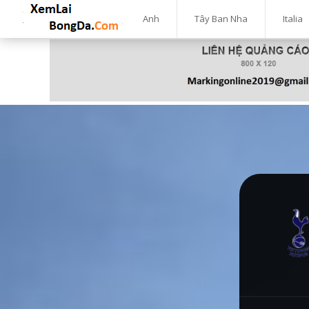
Anh
Tây Ban Nha
Italia