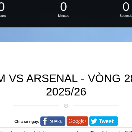
0
0
0
ours
Minutes
Second
M VS ARSENAL - VÒNG 2
2025/26
Chia sẻ ngay: