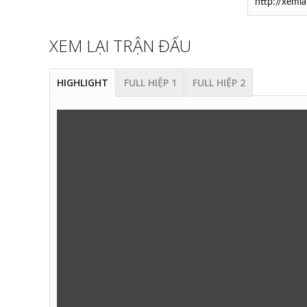
XEM LẠI TRẬN ĐẤU
HIGHLIGHT
FULL HIỆP 1
FULL HIỆP 2