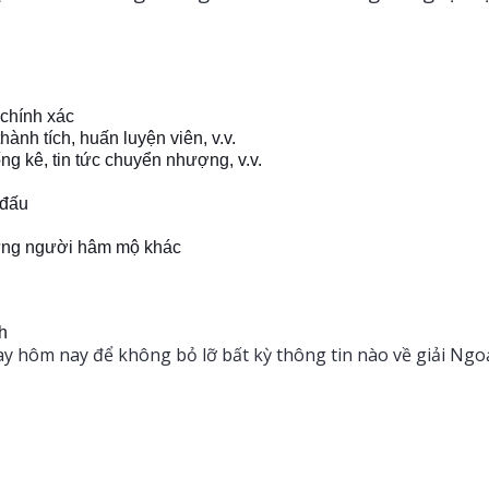
 chính xác
hành tích, huấn luyện viên, v.v.
ống kê, tin tức chuyển nhượng, v.v.
 đấu
những người hâm mộ khác
h
y hôm nay để không bỏ lỡ bất kỳ thông tin nào về giải Ngo