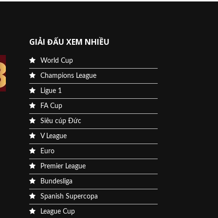
GIẢI ĐẤU XEM NHIỀU
World Cup
Champions League
Ligue 1
FA Cup
Siêu cúp Đức
V League
Euro
Premier League
Bundesliga
Spanish Supercopa
League Cup