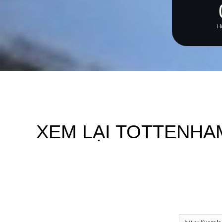
H
XEM LẠI TOTTENHA