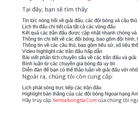
Tại đây, bạn sẽ tìm thấy:
Tin tức nóng hổi về giải đấu, các đội bóng và cầu thủ
Lịch thi đấu chi tiết của tất cả các vòng đấu
Kết quả các trận đấu được cập nhật nhanh chóng và
Thông tin chi tiết về các đội bóng, bao gồm đội hình, t
Thông tin về các cầu thủ, bao gồm tiểu sử, số liệu th
Video highlight các trận đấu hấp dẫn
Bài viết phân tích chuyên sâu về các trận đấu và giải
Bình luận từ các chuyên gia bóng đá uy tín
Diễn đàn để bạn có thể thảo luận về giải đấu với 
Ngoài ra, chúng tôi còn cung cấp:
Lịch phát sóng trực tiếp các trận đấu
Highlight bàn thắng của các đội bóng Ngoại hạng An
Hãy truy cập
Xemlaibongda.Com
của chúng tôi nga