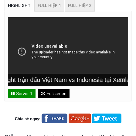
HIGHLIGHT
FULL HIỆP 1
FULL HIỆP 2
light trận đấu Việt Nam vs Indonesia tại Xemlaib
Server 1
Fullscreen
Chia sẻ ngay: