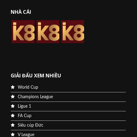
NHÀ CÁI
GIẢI ĐẤU XEM NHIỀU
World Cup
Champions League
Ligue 1
FA Cup
Siêu cúp Đức
V League