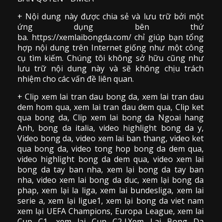
+ Nội dung này được chia sẻ và lưu trữ bởi một
ứng dụng bên thứ
ba. https://xemlaibongda.com/ chỉ giúp bạn tổng
hợp nội dung trên Internet giống như một công
cụ tìm kiếm. Chúng tôi không sở hữu cũng như
lưu trữ nội dung này và sẽ không chịu trách
nhiệm cho các vấn đề liên quan.
+ Clip
xem lai tran dau
bong da
,
xem lai tran dau
dem hom qua,
xem lai tran dau dem qua
, Clip
ket
qua bong da
,
Clip xem lai bong da
Ngoai hang
Anh, bong da italia, video
highlight bong da
y,
Video bong da,
video xem lai ban thang
,
video
ket
qua bong da
, video tong hop bong da dem qua,
video highlight bong da dem qua
,
video xem lai
bong da
tay ban nha, xem lại bong da tay ban
nha,
video
xem lai bong da
duc, xem lại bong da
phap, xem lại la liga, xem lai bundesliga, xem lai
serie a, xem lại ligue1, xem lại bong da viet nam
xem lại UEFA Champions, Europa League, xem lai
Cup C1, xem lại Cup C2.
|Xem Lai Bong Da