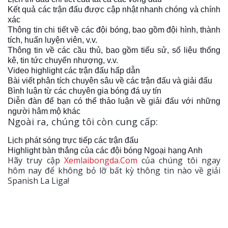
Kết quả các trận đấu được cập nhật nhanh chóng và chính
xác
Thông tin chi tiết về các đội bóng, bao gồm đội hình, thành
tích, huấn luyện viên, v.v.
Thông tin về các cầu thủ, bao gồm tiểu sử, số liệu thống
kê, tin tức chuyển nhượng, v.v.
Video highlight các trận đấu hấp dẫn
Bài viết phân tích chuyên sâu về các trận đấu và giải đấu
Bình luận từ các chuyên gia bóng đá uy tín
Diễn đàn để bạn có thể thảo luận về giải đấu với những
người hâm mộ khác
Ngoài ra, chúng tôi còn cung cấp:
Lịch phát sóng trực tiếp các trận đấu
Highlight bàn thắng của các đội bóng Ngoại hạng Anh
Hãy truy cập
Xemlaibongda.Com
của chúng tôi ngay
hôm nay để không bỏ lỡ bất kỳ thông tin nào về giải
Spanish La Liga!