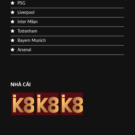
PSG
Liverpool
Inter Milan
Tottenham
Bayern Munich
Arsenal
NHÀ CÁI