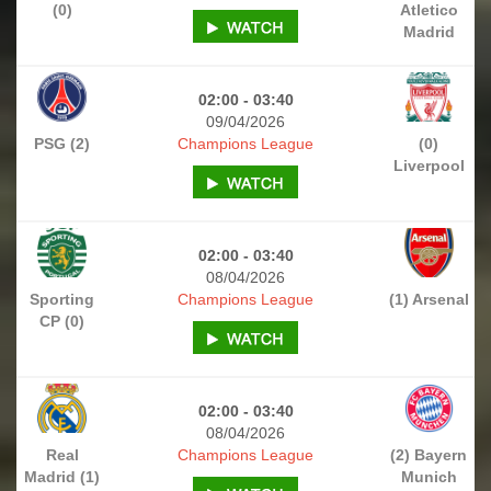
(0)
Atletico
Madrid
02:00 - 03:40
09/04/2026
PSG (2)
Champions League
(0)
Liverpool
02:00 - 03:40
08/04/2026
Sporting
Champions League
(1) Arsenal
CP (0)
02:00 - 03:40
08/04/2026
Real
Champions League
(2) Bayern
Madrid (1)
Munich