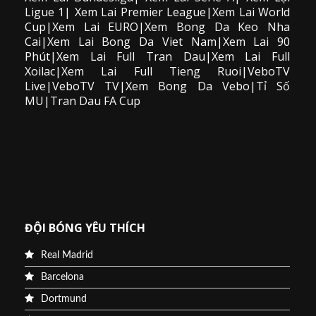
Ligue 1| Xem Lai Premier League|Xem Lai World
Cup|Xem Lai EURO|Xem Bong Da Keo Nha
Cai|Xem Lai Bong Da Viet Nam|Xem Lai 90
Phút|Xem Lai Full Tran Dau|Xem Lai Full
Xoilac|Xem Lai Full Tieng Ruoi|VeboTV
Live|VeboTV TV|Xem Bong Da Vebo|Tỉ Số
MU|Tran Dau FA Cup
ĐỘI BÓNG YÊU THÍCH
Real Madrid
Barcelona
Dortmund