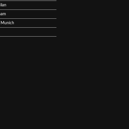
ilan
ham
 Munich