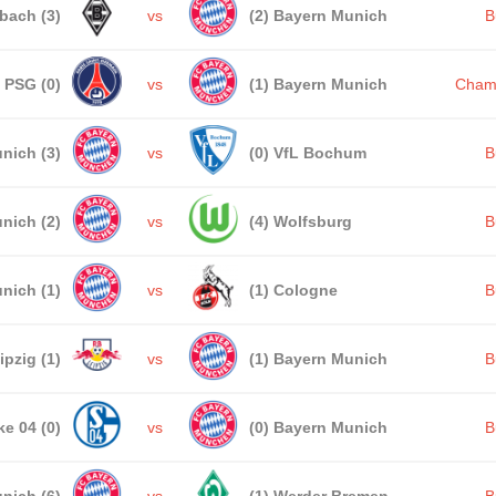
ach (3)
vs
(2) Bayern Munich
B
PSG (0)
vs
(1) Bayern Munich
Cham
nich (3)
vs
(0) VfL Bochum
B
nich (2)
vs
(4) Wolfsburg
B
nich (1)
vs
(1) Cologne
B
ipzig (1)
vs
(1) Bayern Munich
B
ke 04 (0)
vs
(0) Bayern Munich
B
nich (6)
vs
(1) Werder Bremen
B