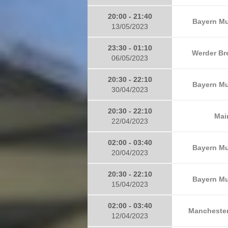
20:00 - 21:40
Bayern Mu
13/05/2023
23:30 - 01:10
Werder Br
06/05/2023
20:30 - 22:10
Bayern Mu
30/04/2023
20:30 - 22:10
Mai
22/04/2023
02:00 - 03:40
Bayern Mu
20/04/2023
20:30 - 22:10
Bayern Mu
15/04/2023
02:00 - 03:40
Manchester 
12/04/2023