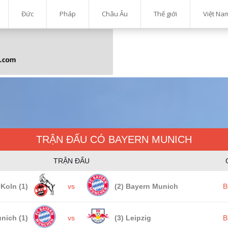
Đức
Pháp
Châu Âu
Thế giới
Việt Na
TRẬN ĐẤU CÓ BAYERN MUNICH
TRẬN ĐẤU
Koln (1)
vs
(2) Bayern Munich
B
nich (1)
vs
(3) Leipzig
B