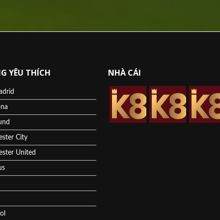
G YÊU THÍCH
NHÀ CÁI
adrid
ona
und
ster City
ster United
us
ol