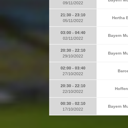
09/11/2022
21:30 - 23:10
Hertha B
05/11/2022
03:00 - 04:40
Bayern Mu
02/11/2022
20:30 - 22:10
Bayern Mu
29/10/2022
02:00 - 03:40
Barce
27/10/2022
20:30 - 22:10
Hoffen
22/10/2022
00:30 - 02:10
Bayern Mu
17/10/2022