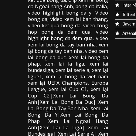
da
Ngoai hang Anh, bong da italia,
Inter M
video
highlight bong da
y, Video
Totten
bong da,
video xem lai ban thang
,
video
ket qua bong da
, video tong
Bayern
hop bong da dem qua,
video
Arsenal
highlight bong da dem qua
,
video
xem lai bong da
tay ban nha, xem
lại bong da tay ban nha,
video
xem
lai bong da
duc, xem lại bong da
phap, xem lại la liga, xem lai
bundesliga, xem lai serie a, xem lại
ligue1, xem lại bong da viet nam
xem lại UEFA Champions, Europa
League, xem lai Cup C1, xem lại
Cup C2.
|Xem Lai Bong Da
Anh|Xem Lai Bong Da Duc| Xem
Lai Bong Da Tay Ban Nha|Xem Lai
Bong Da Y|Xem Lai Bong Da
Phap| Xem Lai Ngoai Hang
Anh|Xem Lai La Liga| Xem Lai
Bundesliga| Xem Lai Serie A| Xem