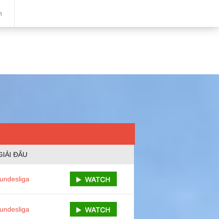
m
GIẢI ĐẤU
undesliga
undesliga