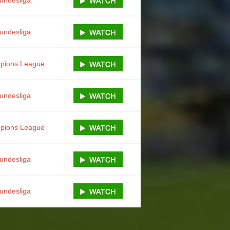
undesliga
pions League
undesliga
pions League
undesliga
undesliga