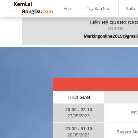
Anh
Tây Ban Nha
Italia
THỜI GIAN
20:30 - 22:10
FC 
27/05/2023
23:30 - 01:10
Bayern Mu
20/05/2023