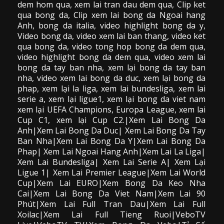
dem hom qua,
xem lai tran dau dem qua
, Clip
ket
qua bong da
,
Clip xem lai bong da
Ngoai hang
Anh, bong da italia, video
highlight bong da
y,
Video bong da,
video xem lai ban thang
,
video
ket
qua bong da
, video tong hop bong da dem qua,
video highlight bong da dem qua
,
video xem lai
bong da
tay ban nha, xem lại bong da tay ban
nha,
video
xem lai bong da
duc, xem lại bong da
phap, xem lại la liga, xem lai bundesliga, xem lai
serie a, xem lại ligue1, xem lại bong da viet nam
xem lại UEFA Champions, Europa League, xem lai
Cup C1, xem lại Cup C2.
|Xem Lai Bong Da
Anh|Xem Lai Bong Da Duc| Xem Lai Bong Da Tay
Ban Nha|Xem Lai Bong Da Y|Xem Lai Bong Da
Phap| Xem Lai Ngoai Hang Anh|Xem Lai La Liga|
Xem Lai Bundesliga| Xem Lai Serie A| Xem Lại
Ligue 1| Xem Lai Premier League|Xem Lai World
Cup|Xem Lai EURO|Xem Bong Da Keo Nha
Cai|Xem Lai Bong Da Viet Nam|Xem Lai 90
Phút|Xem Lai Full Tran Dau|Xem Lai Full
Xoilac|Xem Lai Full Tieng Ruoi|VeboTV