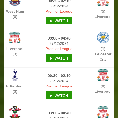
00:30 - 02:10
30/12/2024
West Ham
Premier League
(5)
(0)
Liverpool
03:00 - 04:40
27/12/2024
Liverpool
Premier League
(1)
(3)
Leicester
City
00:30 - 02:10
23/12/2024
Tottenham
Premier League
(6)
(3)
Liverpool
03:00 - 04:40