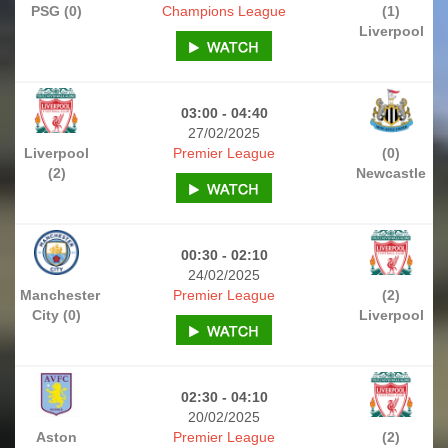
PSG (0)
Champions League
(1)
Liverpool
03:00 - 04:40
27/02/2025
Liverpool
Premier League
(0)
(2)
Newcastle
00:30 - 02:10
24/02/2025
Manchester
Premier League
(2)
City (0)
Liverpool
02:30 - 04:10
20/02/2025
Aston
Premier League
(2)