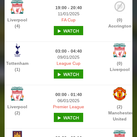
19:00 - 20:40
11/01/2025
Liverpool
FA Cup
(0)
(4)
Accrington
03:00 - 04:40
09/01/2025
Tottenham
League Cup
(0)
(1)
Liverpool
00:00 - 01:40
06/01/2025
Liverpool
Premier League
(2)
(2)
Manchester
United