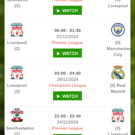
(3)
Liverpool
00:00 - 01:40
02/12/2024
Liverpool
Premier League
(0)
(2)
Manchester
City
03:00 - 04:40
28/11/2024
Liverpool
Champions League
(0) Real
(2)
Madrid
21:00 - 22:40
24/11/2024
Southampton
Premier League
(3)
(2)
Liverpool