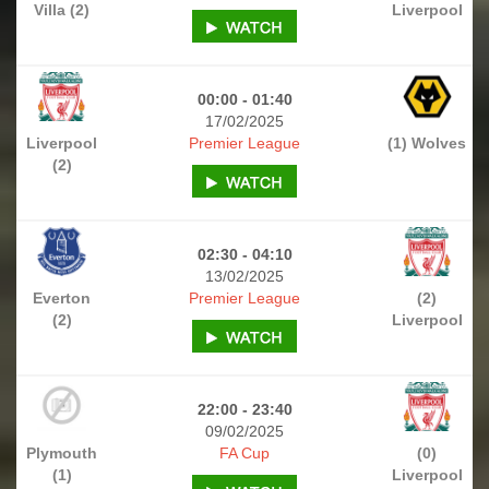
Villa (2)
Liverpool
00:00 - 01:40
17/02/2025
Liverpool
Premier League
(1) Wolves
(2)
02:30 - 04:10
13/02/2025
Everton
Premier League
(2)
(2)
Liverpool
22:00 - 23:40
09/02/2025
Plymouth
FA Cup
(0)
(1)
Liverpool