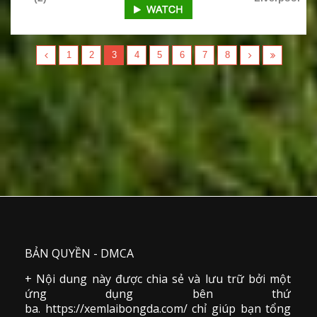
1
2
3
4
5
6
7
8
BẢN QUYỀN - DMCA
+ Nội dung này được chia sẻ và lưu trữ bởi một
ứng dụng bên thứ
ba. https://xemlaibongda.com/ chỉ giúp bạn tổng