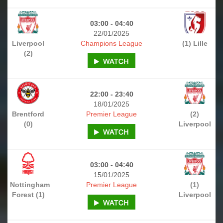
03:00 - 04:40
22/01/2025
Liverpool
Champions League
(1) Lille
(2)
22:00 - 23:40
18/01/2025
Brentford
Premier League
(2)
(0)
Liverpool
03:00 - 04:40
15/01/2025
Nottingham
Premier League
(1)
Forest (1)
Liverpool