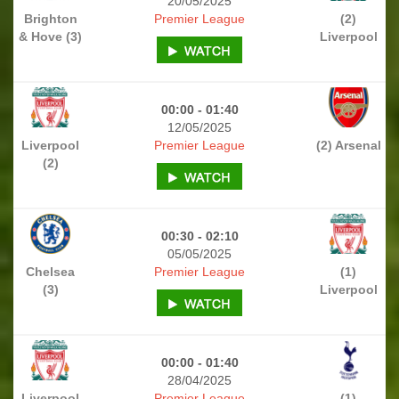
20/05/2025
Brighton
Premier League
(2)
& Hove (3)
Liverpool
00:00 - 01:40
12/05/2025
Liverpool
Premier League
(2) Arsenal
(2)
00:30 - 02:10
05/05/2025
Chelsea
Premier League
(1)
(3)
Liverpool
00:00 - 01:40
28/04/2025
Liverpool
Premier League
(1)