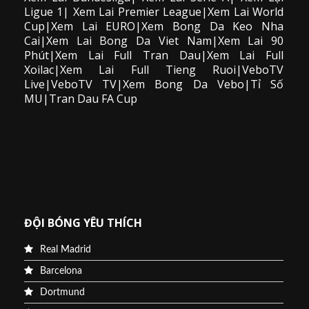
Ligue 1| Xem Lai Premier League|Xem Lai World
Cup|Xem Lai EURO|Xem Bong Da Keo Nha
Cai|Xem Lai Bong Da Viet Nam|Xem Lai 90
Phút|Xem Lai Full Tran Dau|Xem Lai Full
Xoilac|Xem Lai Full Tieng Ruoi|VeboTV
Live|VeboTV TV|Xem Bong Da Vebo|Tỉ Số
MU|Tran Dau FA Cup
ĐỘI BÓNG YÊU THÍCH
Real Madrid
Barcelona
Dortmund