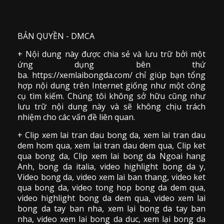
BẢN QUYỀN - DMCA
+ Nội dung này được chia sẻ và lưu trữ bởi một
ứng dụng bên thứ
ba. https://xemlaibongda.com/ chỉ giúp bạn tổng
hợp nội dung trên Internet giống như một công
cụ tìm kiếm. Chúng tôi không sở hữu cũng như
lưu trữ nội dung này và sẽ không chịu trách
nhiệm cho các vấn đề liên quan.
+ Clip
xem lai tran dau
bong da
,
xem lai tran dau
dem hom qua,
xem lai tran dau dem qua
, Clip
ket
qua bong da
,
Clip xem lai bong da
Ngoai hang
Anh, bong da italia, video
highlight bong da
y,
Video bong da,
video xem lai ban thang
,
video
ket
qua bong da
, video tong hop bong da dem qua,
video highlight bong da dem qua
,
video xem lai
bong da
tay ban nha, xem lại bong da tay ban
nha,
video
xem lai bong da
duc, xem lại bong da