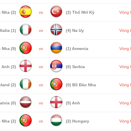
 Nha (2)
vs
(2) Thổ Nhĩ Kỳ
Vòng 
Italia (1)
vs
(4) Na Uy
Vòng 
 Nha (9)
vs
(1) Armenia
Vòng 
Anh (2)
vs
(0) Serbia
Vòng 
eland (2)
vs
(0) Bồ Đào Nha
Vòng 
atvia (0)
vs
(5) Anh
Vòng 
 Nha (2)
vs
(2) Hungary
Vòng 