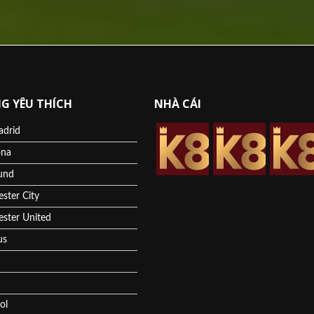
G YÊU THÍCH
NHÀ CÁI
adrid
ona
und
ster City
ster United
us
ol