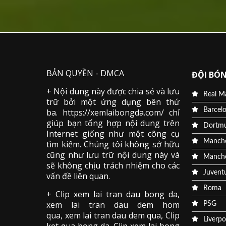
BẢN QUYỀN - DMCA
ĐỘI BÓN
+ Nội dung này được chia sẻ và lưu
Real M
trữ bởi một ứng dụng bên thứ
Barcel
ba. https://xemlaibongda.com/ chỉ
giúp bạn tổng hợp nội dung trên
Dortm
Internet giống như một công cụ
Manche
tìm kiếm. Chúng tôi không sở hữu
cũng như lưu trữ nội dung này và
Manche
sẽ không chịu trách nhiệm cho các
Juvent
vấn đề liên quan.
Roma
+ Clip
xem lai tran dau
bong da
,
xem lai tran dau dem hom
PSG
qua,
xem lai tran dau dem qua
, Clip
Liverpo
ket qua bong da
,
Clip xem lai bong