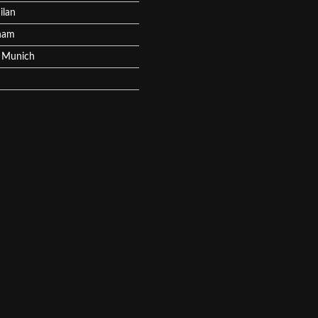
ilan
ham
 Munich