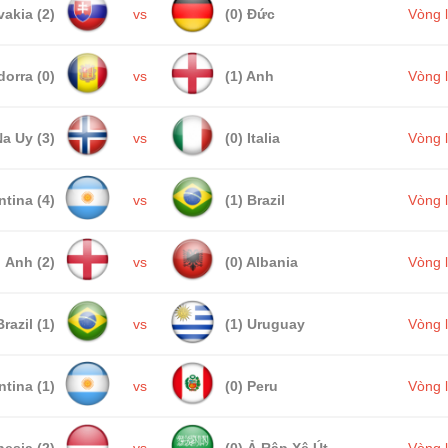
vakia (2)
vs
(0) Đức
Vòng 
orra (0)
vs
(1) Anh
Vòng 
a Uy (3)
vs
(0) Italia
Vòng 
ntina (4)
vs
(1) Brazil
Vòng 
Anh (2)
vs
(0) Albania
Vòng 
Brazil (1)
vs
(1) Uruguay
Vòng 
ntina (1)
vs
(0) Peru
Vòng 
esia (2)
vs
(0) Ả Rập Xê Út
Vòng 