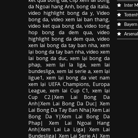
da
Ngoai hang Anh, bong da italia,
Inter M
video
highlight bong da
y, Video
Totten
bong da,
video xem lai ban thang
,
video
ket qua bong da
, video tong
Bayern
hop bong da dem qua,
video
Arsenal
highlight bong da dem qua
,
video
xem lai bong da
tay ban nha, xem
lại bong da tay ban nha,
video
xem
lai bong da
duc, xem lại bong da
phap, xem lại la liga, xem lai
bundesliga, xem lai serie a, xem lại
ligue1, xem lại bong da viet nam
xem lại UEFA Champions, Europa
League, xem lai Cup C1, xem lại
Cup C2.
|Xem Lai Bong Da
Anh|Xem Lai Bong Da Duc| Xem
Lai Bong Da Tay Ban Nha|Xem Lai
Bong Da Y|Xem Lai Bong Da
Phap| Xem Lai Ngoai Hang
Anh|Xem Lai La Liga| Xem Lai
Bundesliga| Xem Lai Serie A| Xem