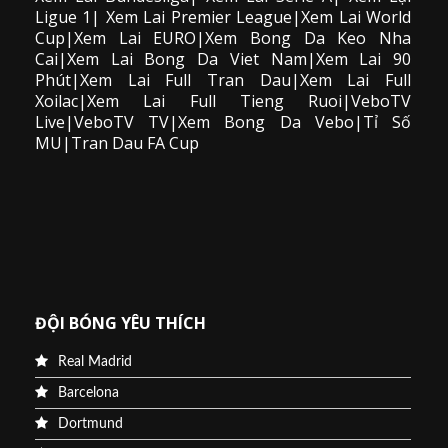
Ligue 1| Xem Lai Premier League|Xem Lai World
Cup|Xem Lai EURO|Xem Bong Da Keo Nha
Cai|Xem Lai Bong Da Viet Nam|Xem Lai 90
Phút|Xem Lai Full Tran Dau|Xem Lai Full
Xoilac|Xem Lai Full Tieng Ruoi|VeboTV
Live|VeboTV TV|Xem Bong Da Vebo|Tỉ Số
MU|Tran Dau FA Cup
ĐỘI BÓNG YÊU THÍCH
Real Madrid
Barcelona
Dortmund