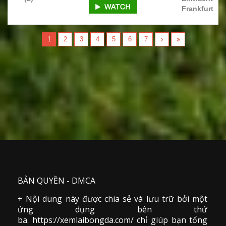
Frankfurt
1
2
3
4
5
6
7
BẢN QUYỀN - DMCA
+ Nội dung này được chia sẻ và lưu trữ bởi một
ứng dụng bên thứ
ba. https://xemlaibongda.com/ chỉ giúp bạn tổng