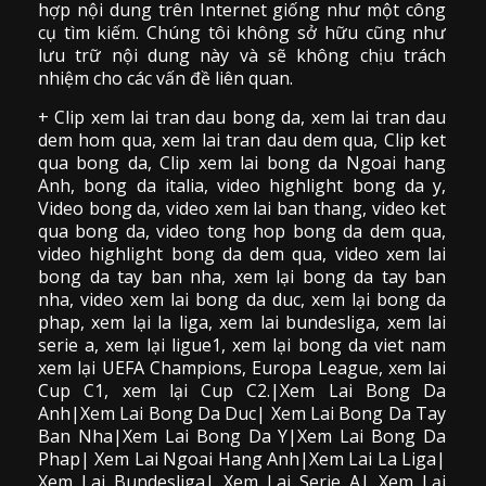
hợp nội dung trên Internet giống như một công
cụ tìm kiếm. Chúng tôi không sở hữu cũng như
lưu trữ nội dung này và sẽ không chịu trách
nhiệm cho các vấn đề liên quan.
+ Clip
xem lai tran dau
bong da
,
xem lai tran dau
dem hom qua,
xem lai tran dau dem qua
, Clip
ket
qua bong da
,
Clip xem lai bong da
Ngoai hang
Anh, bong da italia, video
highlight bong da
y,
Video bong da,
video xem lai ban thang
,
video
ket
qua bong da
, video tong hop bong da dem qua,
video highlight bong da dem qua
,
video xem lai
bong da
tay ban nha, xem lại bong da tay ban
nha,
video
xem lai bong da
duc, xem lại bong da
phap, xem lại la liga, xem lai bundesliga, xem lai
serie a, xem lại ligue1, xem lại bong da viet nam
xem lại UEFA Champions, Europa League, xem lai
Cup C1, xem lại Cup C2.
|Xem Lai Bong Da
Anh|Xem Lai Bong Da Duc| Xem Lai Bong Da Tay
Ban Nha|Xem Lai Bong Da Y|Xem Lai Bong Da
Phap| Xem Lai Ngoai Hang Anh|Xem Lai La Liga|
Xem Lai Bundesliga| Xem Lai Serie A| Xem Lại