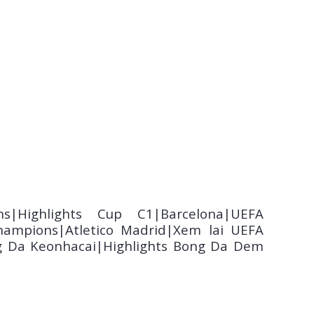
 Madrid tại Xemlaibongda.Com . Để tạo tài cá độ b
|Highlights Cup C1|Barcelona|UEFA
ampions|Atletico Madrid|Xem lai UEFA
g Da Keonhacai|Highlights Bong Da Dem