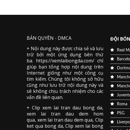
BẢN QUYỀN - DMCA
ĐỘI BÓN
+ Nội dung này được chia sẻ và lưu
Real M
trữ bởi một ứng dụng bên thứ
Barcel
ba. https://xemlaibongda.com/ chỉ
giúp bạn tổng hợp nội dung trên
Dortm
Internet giống như một công cụ
Manche
tìm kiếm. Chúng tôi không sở hữu
cũng như lưu trữ nội dung này và
Manche
sẽ không chịu trách nhiệm cho các
Juvent
vấn đề liên quan.
Roma
+ Clip
xem lai tran dau
bong da
,
xem lai tran dau dem hom
PSG
qua,
xem lai tran dau dem qua
, Clip
Liverpo
ket qua bong da
,
Clip xem lai bong