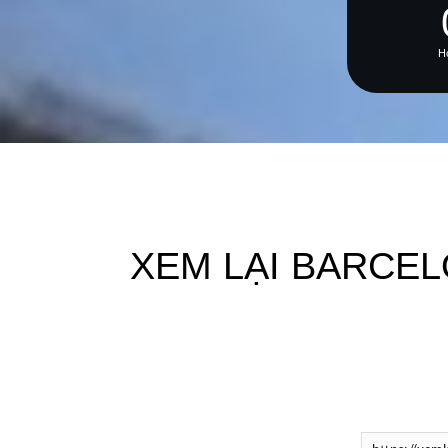
H
XEM LẠI BARCEL