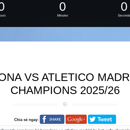
0
0
0
ours
Minutes
Second
ONA VS ATLETICO MADRI
CHAMPIONS 2025/26
Chia sẻ ngay: