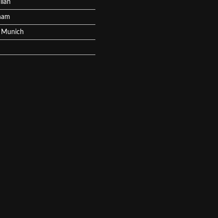
ilan
ham
 Munich