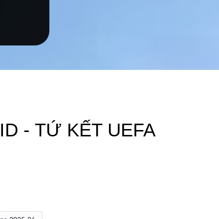
s
D - TỨ KẾT UEFA