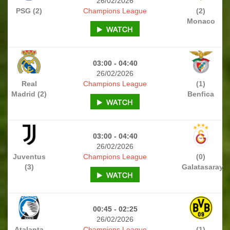
26/02/2026
PSG (2)
Champions League
(2)
Monaco
03:00 - 04:40
26/02/2026
Real
Champions League
(1)
Madrid (2)
Benfica
03:00 - 04:40
26/02/2026
Juventus
Champions League
(0)
(3)
Galatasaray
00:45 - 02:25
26/02/2026
Atalanta
Champions League
(1)