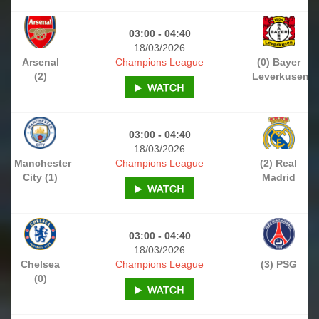
03:00 - 04:40
18/03/2026
Arsenal
Champions League
(0) Bayer
(2)
Leverkusen
03:00 - 04:40
18/03/2026
Manchester
Champions League
(2) Real
City (1)
Madrid
03:00 - 04:40
18/03/2026
Chelsea
Champions League
(3) PSG
(0)