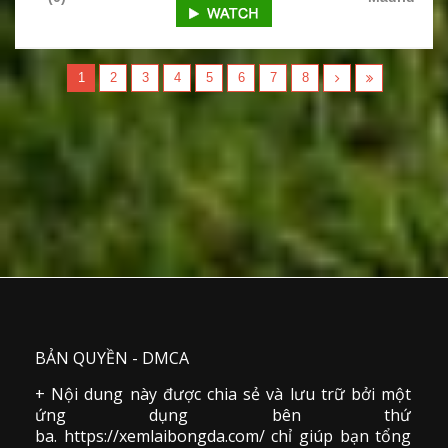
1
2
3
4
5
6
7
8
BẢN QUYỀN - DMCA
+ Nội dung này được chia sẻ và lưu trữ bởi một
ứng dụng bên thứ
ba. https://xemlaibongda.com/ chỉ giúp bạn tổng