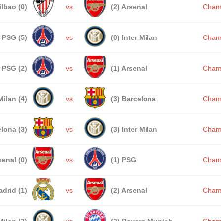
ilbao (0)
vs
(2) Arsenal
Cham
PSG (5)
vs
(0) Inter Milan
Cham
PSG (2)
vs
(1) Arsenal
Cham
Milan (4)
vs
(3) Barcelona
Cham
lona (3)
vs
(3) Inter Milan
Cham
senal (0)
vs
(1) PSG
Cham
adrid (1)
vs
(2) Arsenal
Cham
Milan (2)
vs
(2) Bayern Munich
Cham