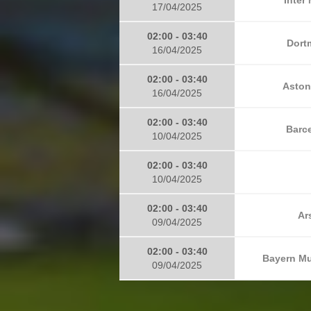
17/04/2025
02:00 - 03:40
Dort
16/04/2025
02:00 - 03:40
Aston 
16/04/2025
02:00 - 03:40
Barce
10/04/2025
02:00 - 03:40
10/04/2025
02:00 - 03:40
Ar
09/04/2025
02:00 - 03:40
Bayern Mu
09/04/2025