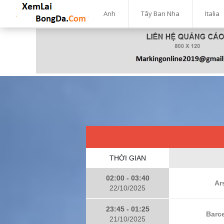
Anh
Tây Ban Nha
Italia
THỜI GIAN
02:00 - 03:40
Ar
22/10/2025
23:45 - 01:25
Barce
21/10/2025