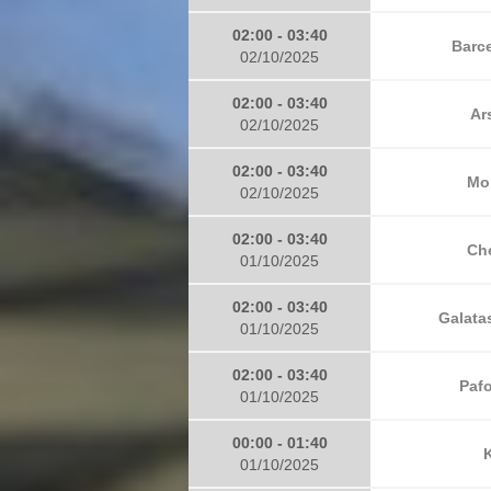
02:00 - 03:40
Barce
02/10/2025
02:00 - 03:40
Ar
02/10/2025
02:00 - 03:40
Mo
02/10/2025
02:00 - 03:40
Che
01/10/2025
02:00 - 03:40
Galata
01/10/2025
02:00 - 03:40
Pafo
01/10/2025
00:00 - 01:40
K
01/10/2025