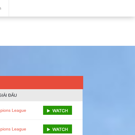
m
GIẢI ĐẤU
pions League
pions League