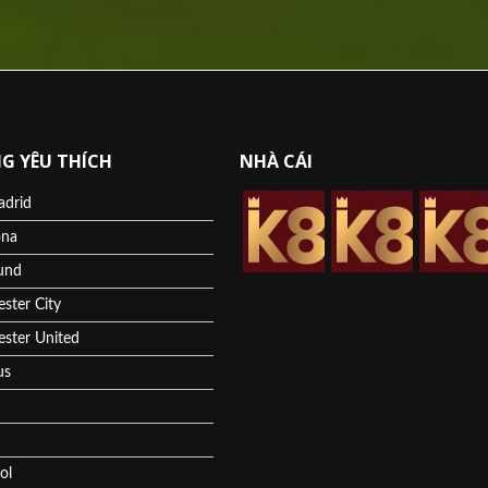
G YÊU THÍCH
NHÀ CÁI
adrid
ona
und
ster City
ster United
us
ol