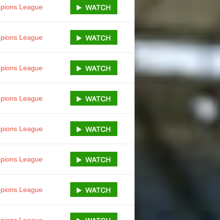
pions League
pions League
pions League
pions League
pions League
pions League
pions League
pions League