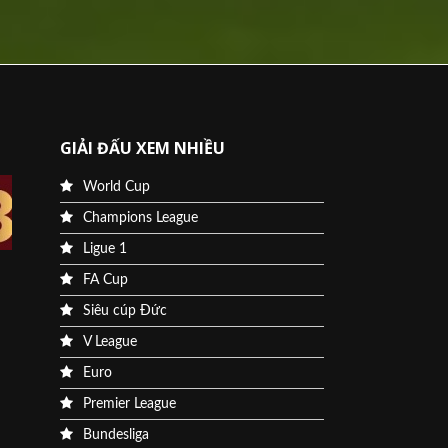
GIẢI ĐẤU XEM NHIỀU
World Cup
Champions League
Ligue 1
FA Cup
Siêu cúp Đức
V League
Euro
Premier League
Bundesliga